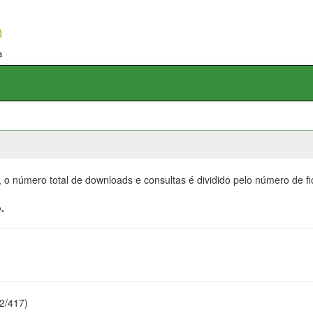
, o número total de downloads e consultas é dividido pelo número de f
.
22/417)