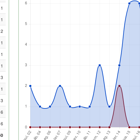
1
1
2
1
1
1
3
1
3
6
6
50