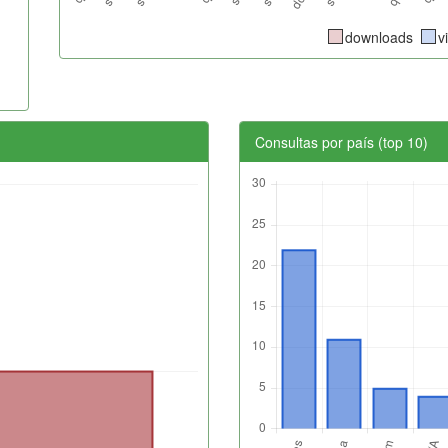
downloads
v
Consultas por país (top 10)