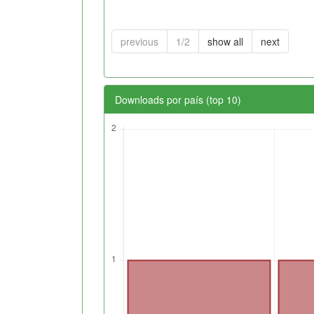
previous
1/2
show all
next
Downloads por país (top 10)