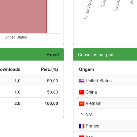
Export
Consultas por país
ownloads
Perc.(%)
Origem
1,0
50,00
United States
1,0
50,00
China
2,0
100,00
Vietnam
N/A
France
Iraq