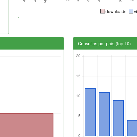
downloads
v
Consultas por país (top 10)