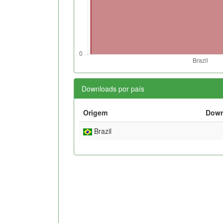
Downloads por país
Origem
Down
Brazil