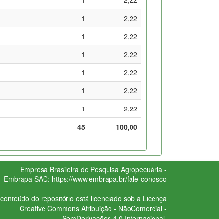
1
2,22
1
2,22
1
2,22
1
2,22
1
2,22
1
2,22
45
100,00
Empresa Brasileira de Pesquisa Agropecuária -
Embrapa
SAC:
https://www.embrapa.br/fale-conosco
conteúdo do repositório está licenciado sob a Licença
Creative Commons
Atribuição - NãoComercial -
SemDerivações 4.0 Internacional.