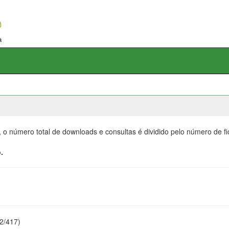
, o número total de downloads e consultas é dividido pelo número de f
.
22/417)