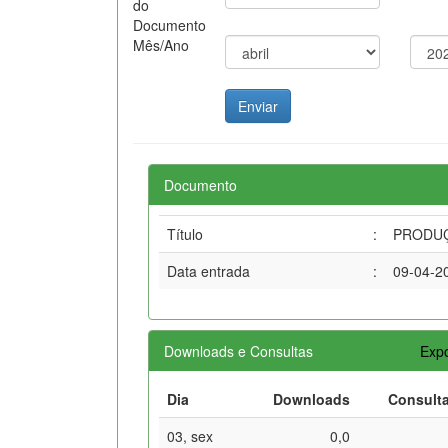
do
Documento
Mês/Ano
Documento
Título
:
PRODUÇÃ
Data entrada
:
09-04-2
Downloads e Consultas
Expo
Dia
Downloads
Consult
03, sex
0,0