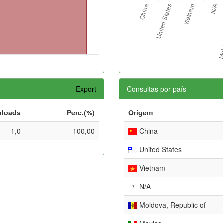
Export
Consultas por país
loads
Perc.(%)
Origem
1,0
100,00
China
United States
Vietnam
N/A
Moldova, Republic of
Mexico