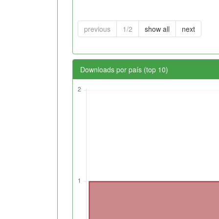
previous
1/2
show all
next
Downloads por país (top 10)