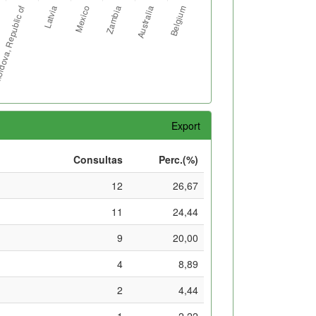
Export
Consultas
Perc.(%)
12
26,67
11
24,44
9
20,00
4
8,89
2
4,44
1
2,22