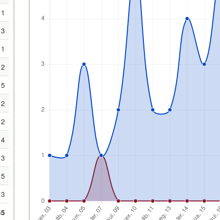
1
3
1
2
5
2
2
4
3
5
3
45