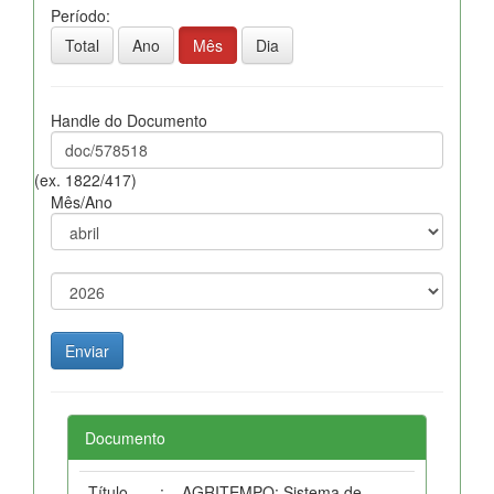
Período:
Total
Ano
Mês
Dia
Handle do Documento
(ex. 1822/417)
Mês/Ano
Documento
Título
:
AGRITEMPO: Sistema de