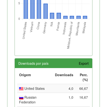
Downloads por país
Export
Origem
Downloads
Perc.
(%)
United States
4,0
66,67
Russian
1,0
16,67
Federation