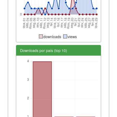
downloads
views
Downloads por país (top 10)