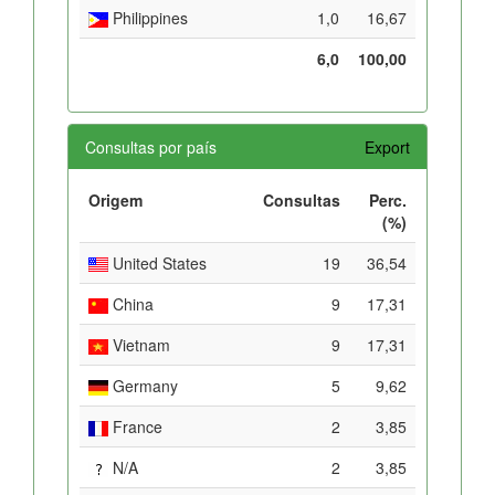
Philippines
1,0
16,67
6,0
100,00
Consultas por país
Export
Origem
Consultas
Perc.
(%)
United States
19
36,54
China
9
17,31
Vietnam
9
17,31
Germany
5
9,62
France
2
3,85
N/A
2
3,85