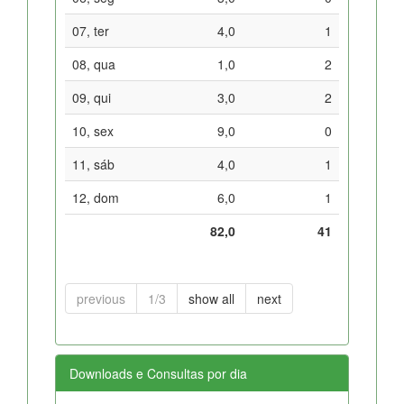
07, ter
4,0
1
08, qua
1,0
2
09, qui
3,0
2
10, sex
9,0
0
11, sáb
4,0
1
12, dom
6,0
1
82,0
41
previous
1/3
show all
next
Downloads e Consultas por dia