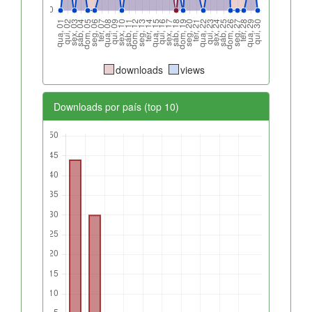
downloads
views
Downloads por país (top 10)