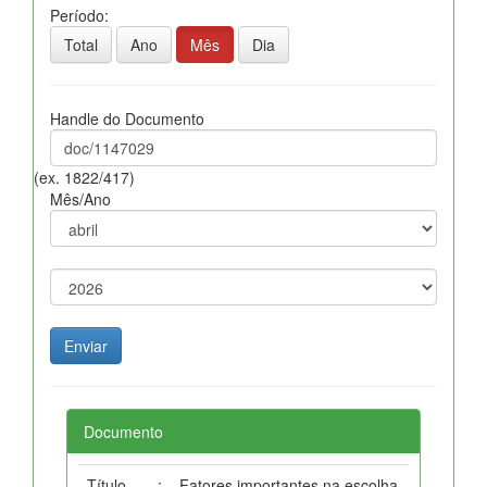
Período:
Total
Ano
Mês
Dia
Handle do Documento
(ex. 1822/417)
Mês/Ano
Documento
Título
:
Fatores importantes na escolha