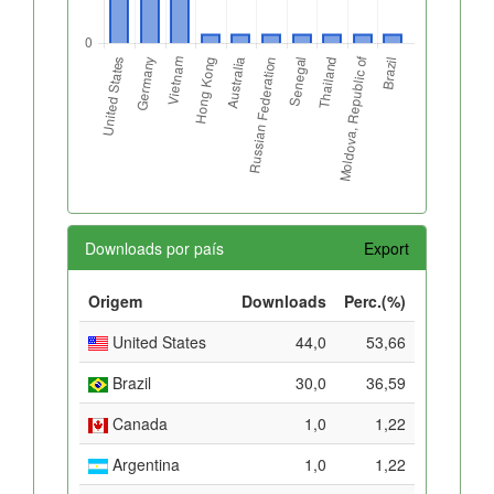
Downloads por país
Export
Origem
Downloads
Perc.(%)
United States
44,0
53,66
Brazil
30,0
36,59
Canada
1,0
1,22
Argentina
1,0
1,22