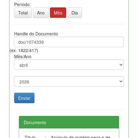
Período:
Total
Ano
Mês
Dia
Handle do Documento
(ex. 1822/417)
Mês/Ano
Documento
Título
:
Acúmulo de matéria seca e de