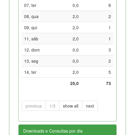
07, ter
0,0
8
08, qua
2,0
2
09, qui
2,0
1
11, sáb
2,0
1
12, dom
0,0
3
13, seg
0,0
2
14, ter
2,0
5
25,0
73
previous
1/3
show all
next
Downloads e Consultas por dia