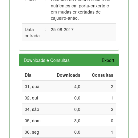
nutrientes em porta-enxerto e
em mudas enxertadas de
cajueiro-anão.
Data
:
25-08-2017
entrada
Downloads e Consultas
Export
Dia
Downloads
Consultas
01, qua
4,0
2
02, qui
0,0
1
04, sáb
0,0
2
05, dom
3,0
0
06, seg
0,0
1