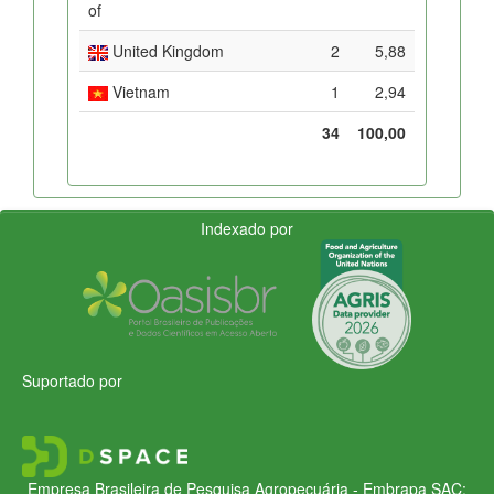
of
United Kingdom
2
5,88
Vietnam
1
2,94
34
100,00
Indexado por
Suportado por
Empresa Brasileira de Pesquisa Agropecuária - Embrapa
SAC: