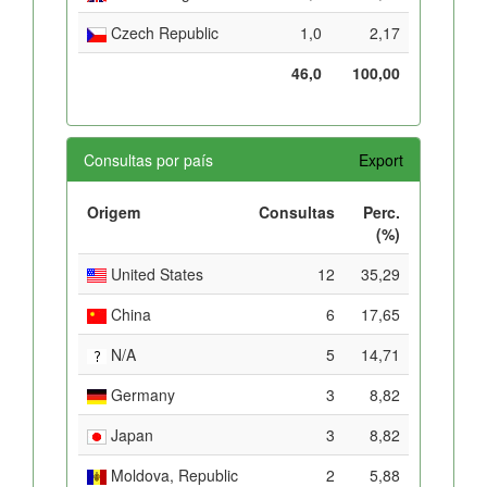
Czech Republic
1,0
2,17
46,0
100,00
Consultas por país
Export
Origem
Consultas
Perc.
(%)
United States
12
35,29
China
6
17,65
N/A
5
14,71
Germany
3
8,82
Japan
3
8,82
Moldova, Republic
2
5,88