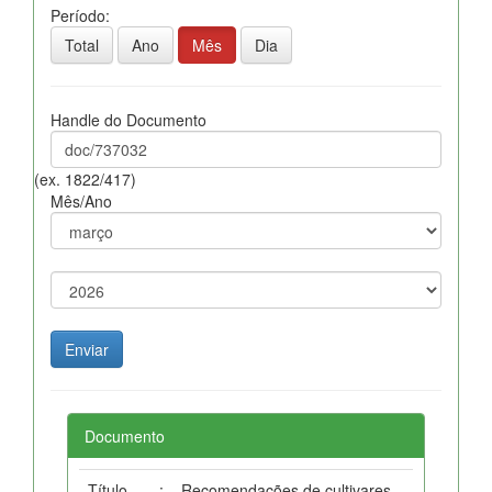
Período:
Total
Ano
Mês
Dia
Handle do Documento
(ex. 1822/417)
Mês/Ano
Documento
Título
:
Recomendações de cultivares