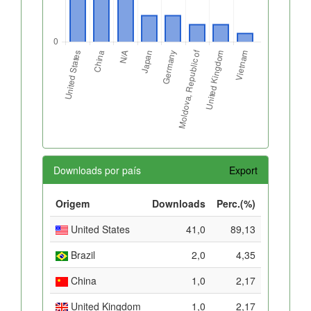
Downloads por país
Export
Origem
Downloads
Perc.(%)
United States
41,0
89,13
Brazil
2,0
4,35
China
1,0
2,17
United Kingdom
1,0
2,17