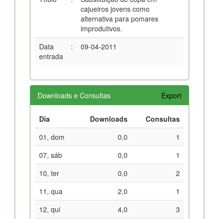
cajueiros jovens como
alternativa para pomares
improdutivos.
Data
:
09-04-2011
entrada
Downloads e Consultas
Export
Dia
Downloads
Consultas
01, dom
0,0
1
07, sáb
0,0
1
10, ter
0,0
2
11, qua
2,0
1
12, qui
4,0
3