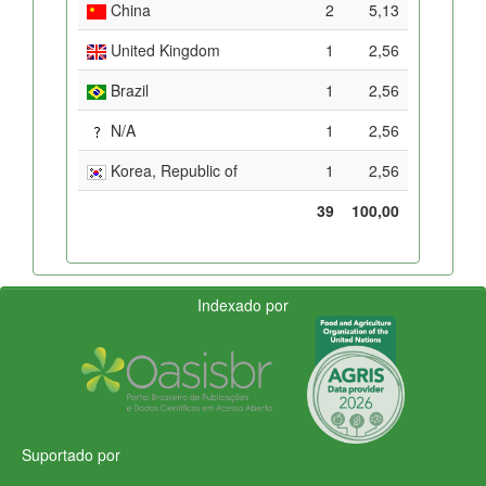
China
2
5,13
United Kingdom
1
2,56
Brazil
1
2,56
N/A
1
2,56
Korea, Republic of
1
2,56
39
100,00
Indexado por
Suportado por