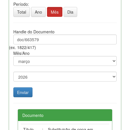
Período:
Total
Ano
Mês
Dia
Handle do Documento
(ex. 1822/417)
Mês/Ano
Documento
Título
:
Substituição de copa em