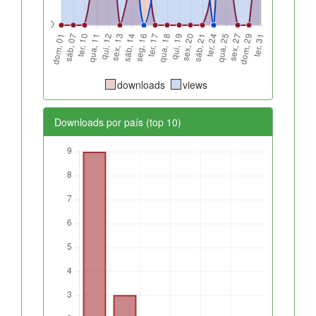
downloads
views
Downloads por país (top 10)