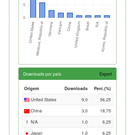
Downloads por país
Export
Origem
Downloads
Perc.(%)
United States
9,0
56,25
China
3,0
18,75
N/A
1,0
6,25
Japan
1,0
6,25