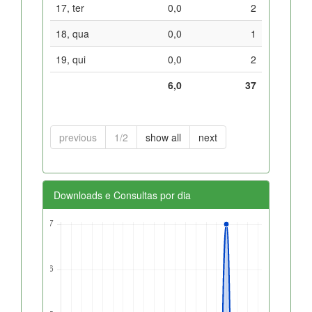
17, ter
0,0
2
18, qua
0,0
1
19, qui
0,0
2
6,0
37
previous
1/2
show all
next
Downloads e Consultas por dia