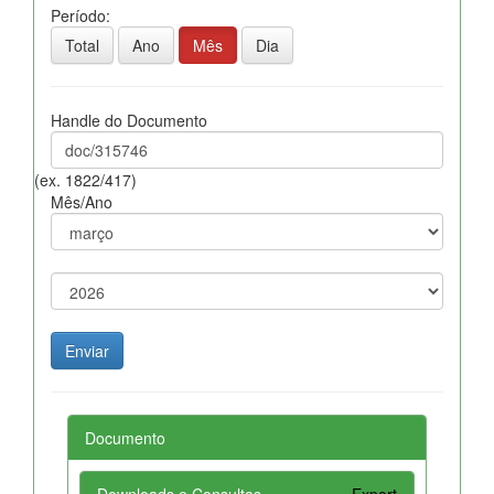
Período:
Total
Ano
Mês
Dia
Handle do Documento
(ex. 1822/417)
Mês/Ano
Documento
Downloads e Consultas
Export