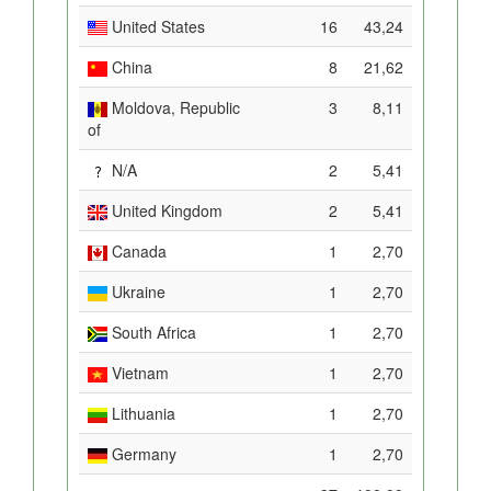
United States
16
43,24
China
8
21,62
Moldova, Republic
3
8,11
of
N/A
2
5,41
United Kingdom
2
5,41
Canada
1
2,70
Ukraine
1
2,70
South Africa
1
2,70
Vietnam
1
2,70
Lithuania
1
2,70
Germany
1
2,70