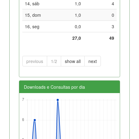
14, sáb
1,0
4
15, dom
1,0
0
16, seg
0,0
3
27,0
49
previous
1/2
show all
next
Downloads e Consultas por dia