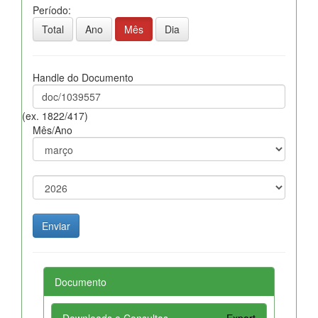
Período:
Total
Ano
Mês
Dia
Handle do Documento
(ex. 1822/417)
Mês/Ano
Documento
Downloads e Consultas
Export