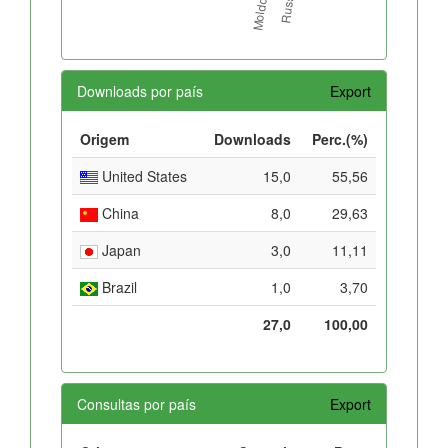
Downloads por país
Export
Origem
Downloads
Perc.(%)
United States
15,0
55,56
China
8,0
29,63
Japan
3,0
11,11
Brazil
1,0
3,70
27,0
100,00
Consultas por país
Export