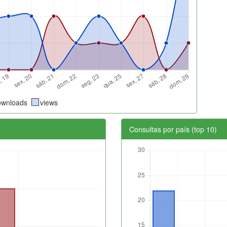
ownloads
views
Consultas por país (top 10)