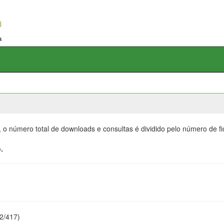
, o número total de downloads e consultas é dividido pelo número de f
.
22/417)