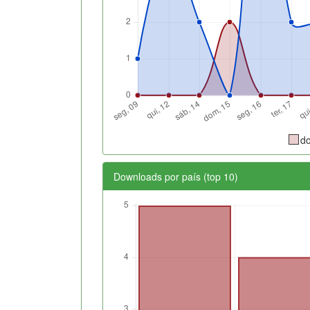
d
Downloads por país (top 10)