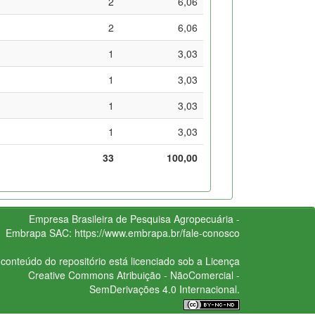
2
6,06
2
6,06
1
3,03
1
3,03
1
3,03
1
3,03
33
100,00
Empresa Brasileira de Pesquisa Agropecuária -
Embrapa
SAC:
https://www.embrapa.br/fale-conosco
conteúdo do repositório está licenciado sob a Licença
Creative Commons
Atribuição - NãoComercial -
SemDerivações 4.0 Internacional.