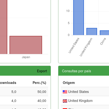
Export
Consultas por país
ownloads
Perc.(%)
Origem
5,0
50,00
United States
4,0
40,00
United Kingdom