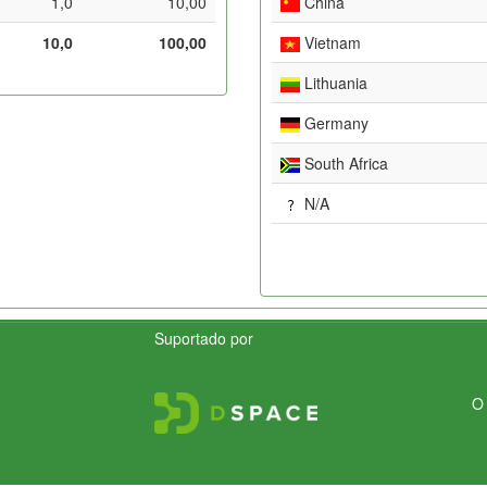
1,0
10,00
China
10,0
100,00
Vietnam
Lithuania
Germany
South Africa
N/A
Suportado por
O 