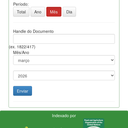
Período:
Total
Ano
Mês
Dia
Handle do Documento
(ex. 1822/417)
Mês/Ano
Indexado por