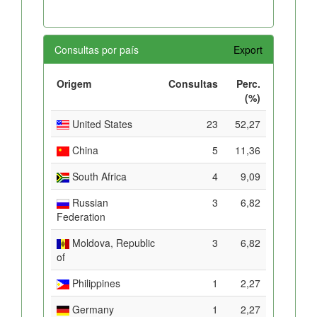
Consultas por país
Export
Origem
Consultas
Perc.
(%)
United States
23
52,27
China
5
11,36
South Africa
4
9,09
Russian
3
6,82
Federation
Moldova, Republic
3
6,82
of
Philippines
1
2,27
Germany
1
2,27