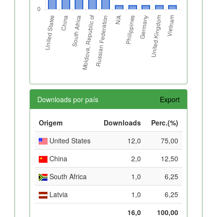
Downloads por país
Export
Origem
Downloads
Perc.(%)
United States
12,0
75,00
China
2,0
12,50
South Africa
1,0
6,25
Latvia
1,0
6,25
16,0
100,00