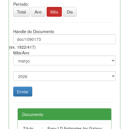
Período:
Total
Ano
Mês
Dia
Handle do Documento
(ex. 1822/417)
Mês/Ano
Documento
Título
:
Easy LD Estimates for Galaxy: