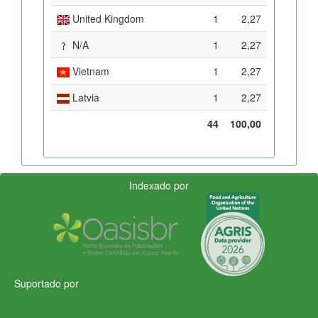
United Kingdom
1
2,27
N/A
1
2,27
Vietnam
1
2,27
Latvia
1
2,27
44
100,00
Indexado por
Suportado por