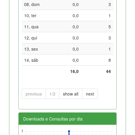
08, dom
0,0
3
10, ter
0,0
1
11, qua
0,0
5
12, qui
0,0
3
13, sex
0,0
1
14, sáb
0,0
8
16,0
44
previous
1/2
show all
next
Downloads e Consultas por dia