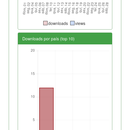
downloads
views
Downloads por país (top 10)