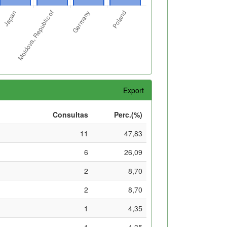
Export
Consultas
Perc.(%)
11
47,83
6
26,09
2
8,70
2
8,70
1
4,35
1
4,35