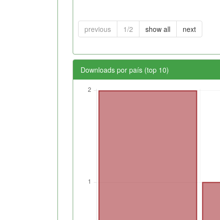
previous
1/2
show all
next
Downloads por país (top 10)