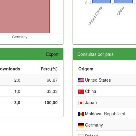
Export
Consultas por país
ownloads
Perc.(%)
Origem
2,0
66,67
United States
1,0
33,33
China
3,0
100,00
Japan
Moldova, Republic of
Germany
Poland