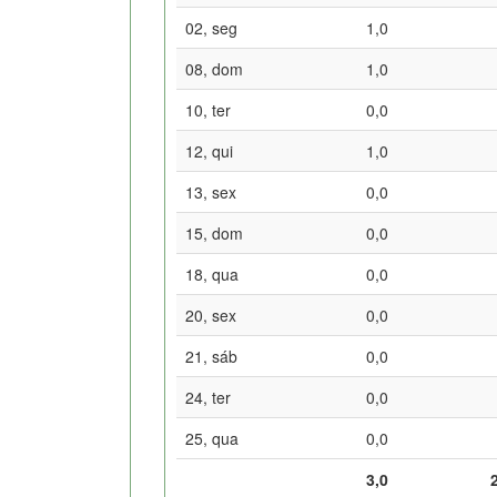
02, seg
1,0
08, dom
1,0
10, ter
0,0
12, qui
1,0
13, sex
0,0
15, dom
0,0
18, qua
0,0
20, sex
0,0
21, sáb
0,0
24, ter
0,0
25, qua
0,0
3,0