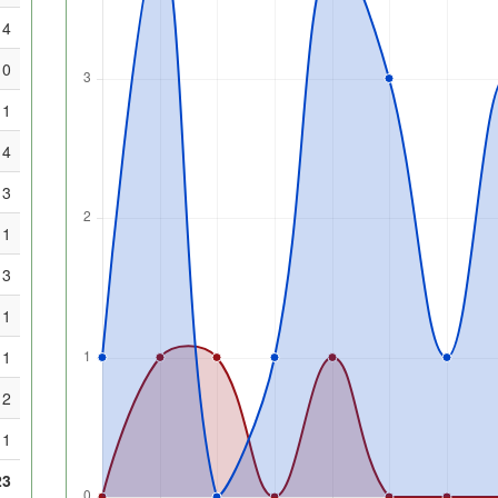
4
0
1
4
3
1
3
1
1
2
1
23