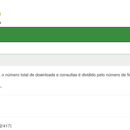
, o número total de downloads e consultas é dividido pelo número de f
.
22/417)