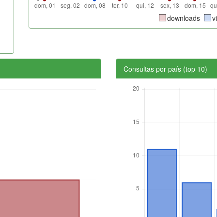
downloads
v
Consultas por país (top 10)