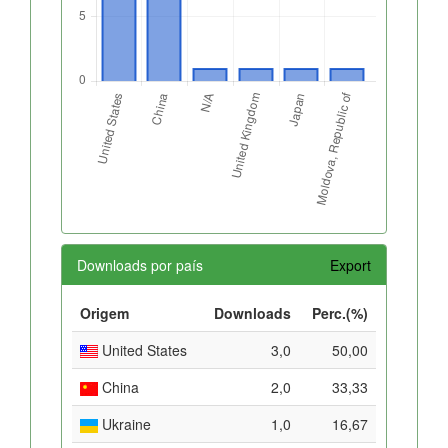
Downloads por país
Export
Origem
Downloads
Perc.(%)
United States
3,0
50,00
China
2,0
33,33
Ukraine
1,0
16,67