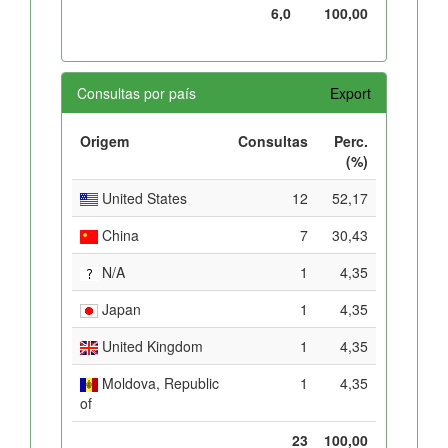
6,0
100,00
Consultas por país
Export
Origem
Consultas
Perc.
(%)
United States
12
52,17
China
7
30,43
N/A
1
4,35
Japan
1
4,35
United Kingdom
1
4,35
Moldova, Republic
1
4,35
of
23
100,00