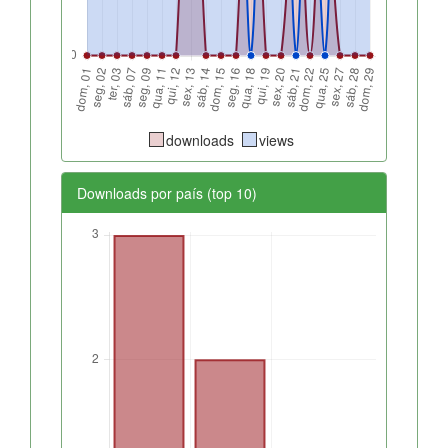
downloads
views
Downloads por país (top 10)