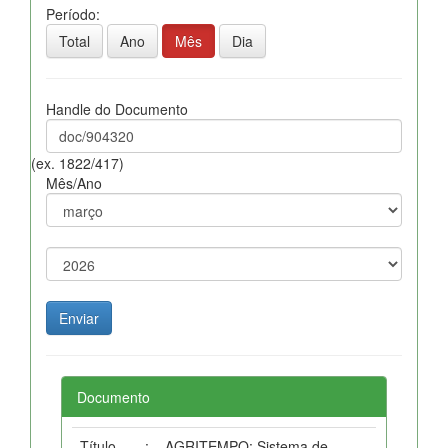
Período:
Total
Ano
Mês
Dia
Handle do Documento
(ex. 1822/417)
Mês/Ano
Documento
Título
:
AGRITEMPO: Sistema de