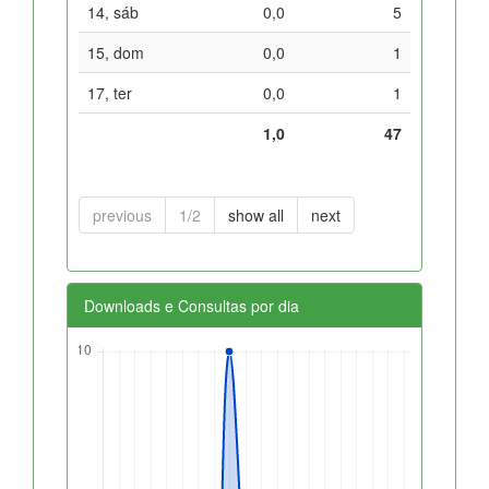
14, sáb
0,0
5
15, dom
0,0
1
17, ter
0,0
1
1,0
47
previous
1/2
show all
next
Downloads e Consultas por dia