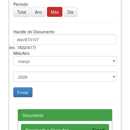
Período:
Total
Ano
Mês
Dia
Handle do Documento
(ex. 1822/417)
Mês/Ano
Documento
Downloads e Consultas
Export