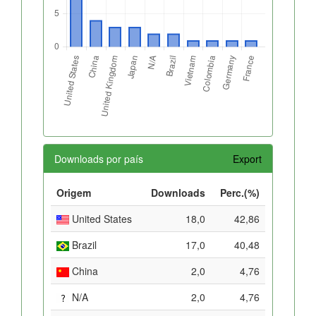
Downloads por país
Export
Origem
Downloads
Perc.(%)
United States
18,0
42,86
Brazil
17,0
40,48
China
2,0
4,76
N/A
2,0
4,76