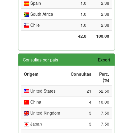
Spain
1,0
2,38
South Africa
1,0
2,38
Chile
1,0
2,38
42,0
100,00
Consultas por país
Export
Origem
Consultas
Perc.
(%)
United States
21
52,50
China
4
10,00
United Kingdom
3
7,50
Japan
3
7,50