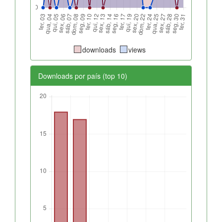
downloads
views
Downloads por país (top 10)