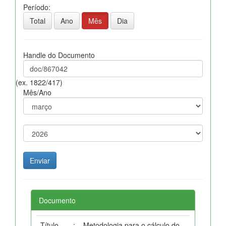
Período:
Total
Ano
Mês
Dia
Handle do Documento
(ex. 1822/417)
Mês/Ano
Documento
Título
:
Metodologia para o cálculo do