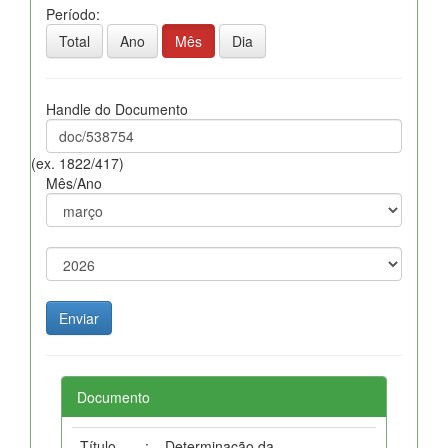
Período:
Total
Ano
Mês
Dia
Handle do Documento
(ex. 1822/417)
Mês/Ano
Documento
Título
:
Determinação da