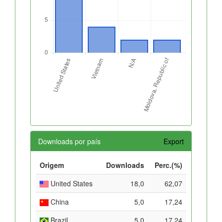
Downloads por país
Export
Origem
Downloads
Perc.(%)
United States
18,0
62,07
China
5,0
17,24
Brazil
5,0
17,24