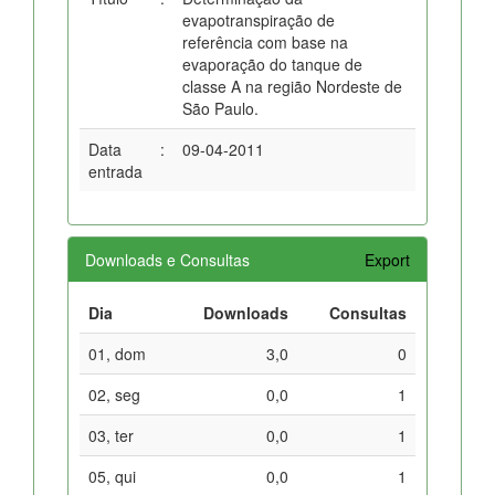
evapotranspiração de
referência com base na
evaporação do tanque de
classe A na região Nordeste de
São Paulo.
Data
:
09-04-2011
entrada
Downloads e Consultas
Export
Dia
Downloads
Consultas
01, dom
3,0
0
02, seg
0,0
1
03, ter
0,0
1
05, qui
0,0
1