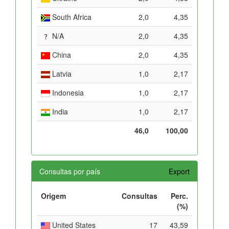
South Africa
2,0
4,35
N/A
2,0
4,35
China
2,0
4,35
Latvia
1,0
2,17
Indonesia
1,0
2,17
India
1,0
2,17
46,0
100,00
Consultas por país
Export
Origem
Consultas
Perc.
(%)
United States
17
43,59