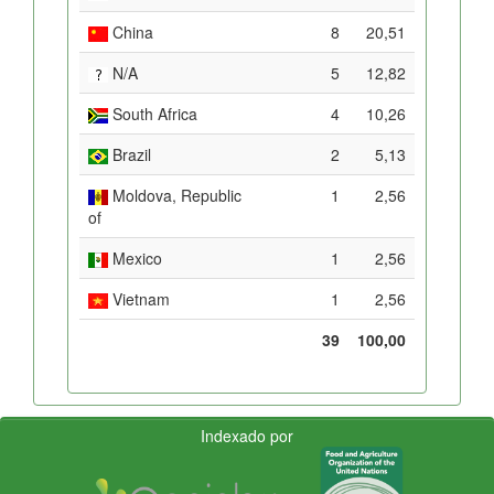
China
8
20,51
N/A
5
12,82
South Africa
4
10,26
Brazil
2
5,13
Moldova, Republic
1
2,56
of
Mexico
1
2,56
Vietnam
1
2,56
39
100,00
Indexado por