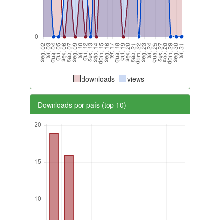
downloads
views
Downloads por país (top 10)