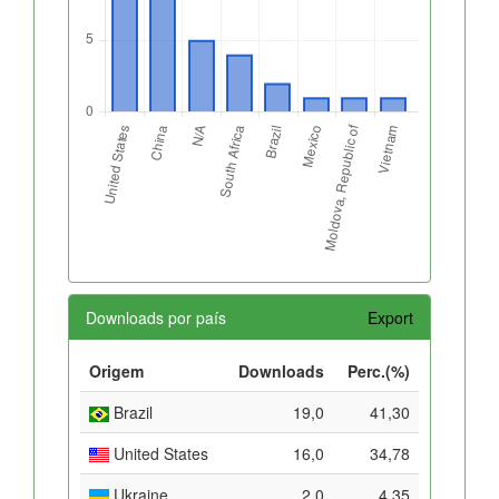
Downloads por país
Export
Origem
Downloads
Perc.(%)
Brazil
19,0
41,30
United States
16,0
34,78
Ukraine
2,0
4,35