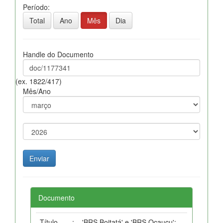
Período:
Total
Ano
Mês
Dia
Handle do Documento
(ex. 1822/417)
Mês/Ano
Documento
Título
:
'BRS Boitatá' e 'BRS Ocauçu':