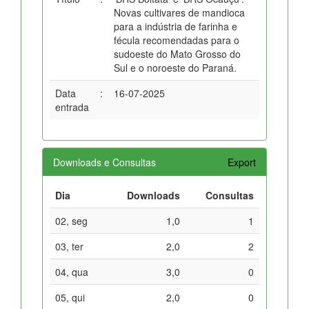
Novas cultivares de mandioca
para a indústria de farinha e
fécula recomendadas para o
sudoeste do Mato Grosso do
Sul e o noroeste do Paraná.
Data
:
16-07-2025
entrada
Downloads e Consultas
Export
Dia
Downloads
Consultas
02, seg
1,0
1
03, ter
2,0
2
04, qua
3,0
0
05, qui
2,0
0