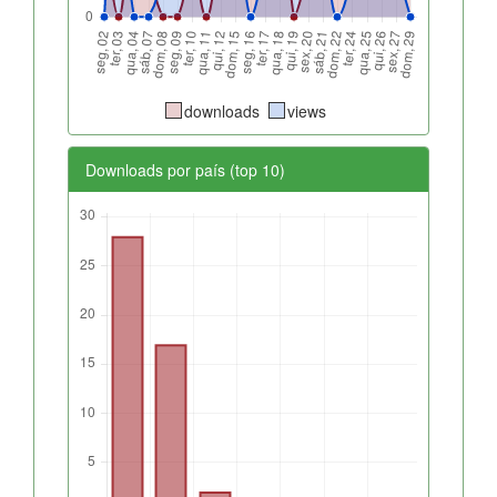
downloads
views
Downloads por país (top 10)