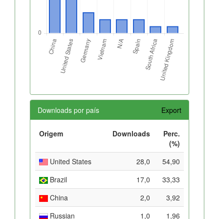
Downloads por país
Export
Origem
Downloads
Perc.
(%)
United States
28,0
54,90
Brazil
17,0
33,33
China
2,0
3,92
Russian
1,0
1,96