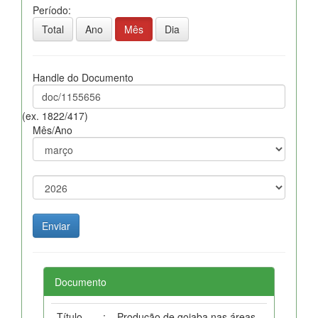
Período:
Total
Ano
Mês
Dia
Handle do Documento
(ex. 1822/417)
Mês/Ano
Documento
Título
:
Produção de goiaba nas áreas