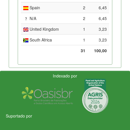
Spain
2
6,45
N/A
2
6,45
United Kingdom
1
3,23
South Africa
1
3,23
31
100,00
Indexado por
Suportado por