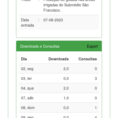
irrigadas do Submédio São
Francisco.
Data
:
07-08-2023
entrada
Downloads e Consultas
Export
Dia
Downloads
Consultas
02, seg
2,0
0
03, ter
0,0
3
04, qua
2,0
0
07, sáb
1,0
0
08, dom
0,0
1
09, seg
0,0
4