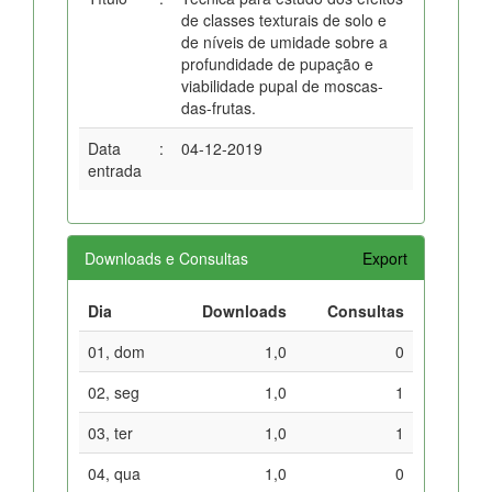
de classes texturais de solo e
de níveis de umidade sobre a
profundidade de pupação e
viabilidade pupal de moscas-
das-frutas.
Data
:
04-12-2019
entrada
Downloads e Consultas
Export
Dia
Downloads
Consultas
01, dom
1,0
0
02, seg
1,0
1
03, ter
1,0
1
04, qua
1,0
0