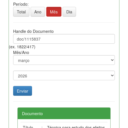
Período:
Total
Ano
Mês
Dia
Handle do Documento
(ex. 1822/417)
Mês/Ano
Documento
Título
:
Técnica para estudo dos efeitos