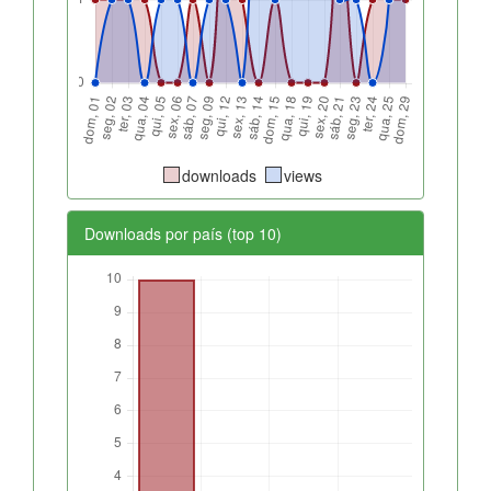
downloads
views
Downloads por país (top 10)