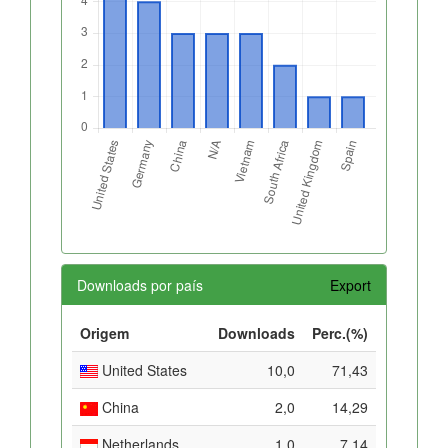
Downloads por país
Export
Origem
Downloads
Perc.(%)
United States
10,0
71,43
China
2,0
14,29
Netherlands
1,0
7,14