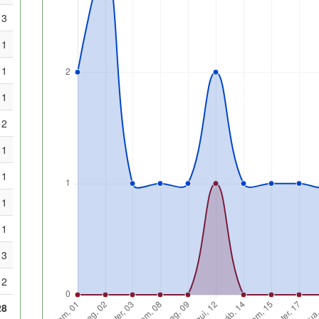
3
1
1
1
2
1
1
1
1
3
2
28