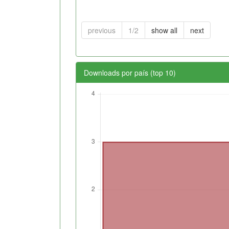
previous
1/2
show all
next
Downloads por país (top 10)