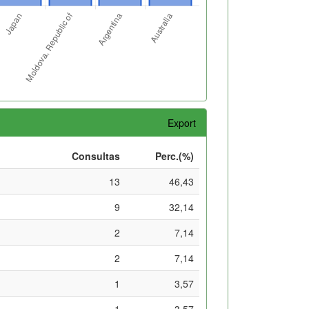
Export
Consultas
Perc.(%)
13
46,43
9
32,14
2
7,14
2
7,14
1
3,57
1
3,57