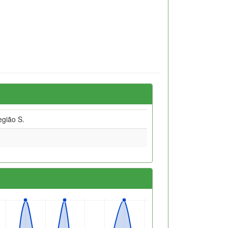
gião S.