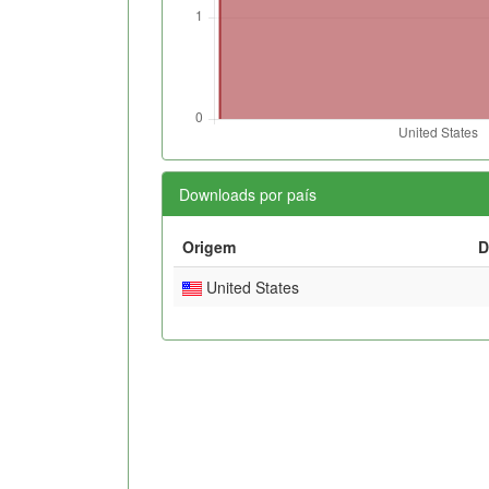
Downloads por país
Origem
D
United States