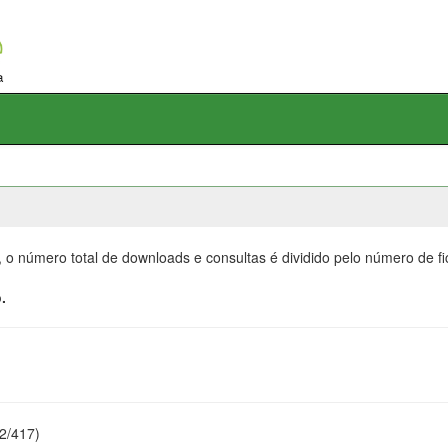
, o número total de downloads e consultas é dividido pelo número de f
.
22/417)