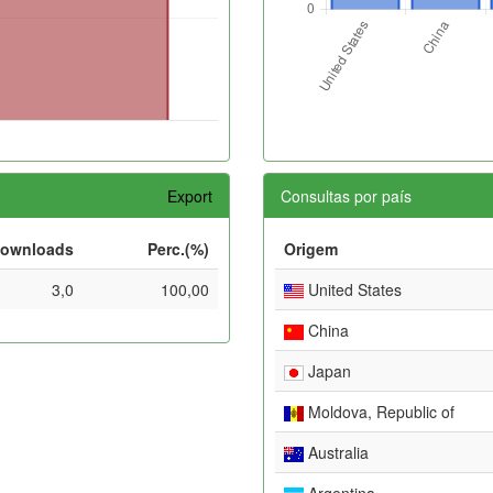
Export
Consultas por país
ownloads
Perc.(%)
Origem
3,0
100,00
United States
China
Japan
Moldova, Republic of
Australia
Argentina