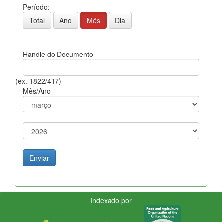
Período:
Total
Ano
Mês
Dia
Handle do Documento
(ex. 1822/417)
Mês/Ano
Indexado por