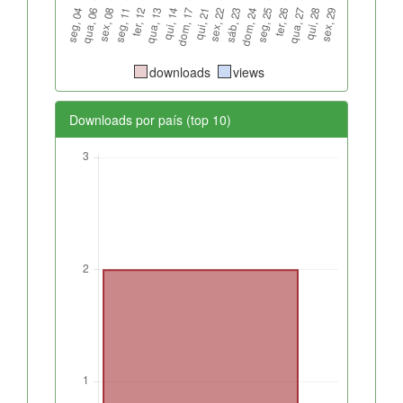
downloads
views
Downloads por país (top 10)