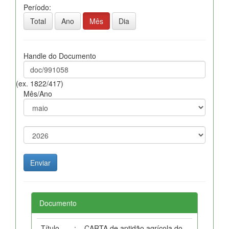
Período:
Total
Ano
Mês
Dia
Handle do Documento
(ex. 1822/417)
Mês/Ano
Documento
Título
:
CARTA de aptidão agrícola do