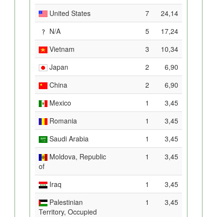
United States
7
24,14
N/A
5
17,24
Vietnam
3
10,34
Japan
2
6,90
China
2
6,90
Mexico
1
3,45
Romania
1
3,45
Saudi Arabia
1
3,45
Moldova, Republic
1
3,45
of
Iraq
1
3,45
Palestinian
1
3,45
Territory, Occupied