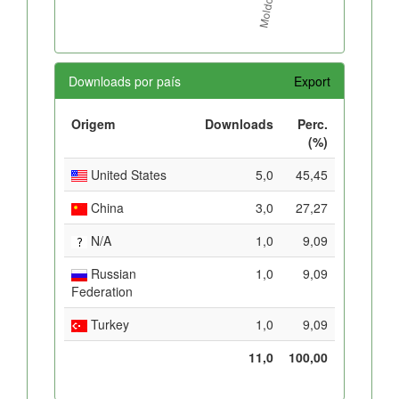
Downloads por país
Export
Origem
Downloads
Perc.
(%)
United States
5,0
45,45
China
3,0
27,27
N/A
1,0
9,09
Russian
1,0
9,09
Federation
Turkey
1,0
9,09
11,0
100,00