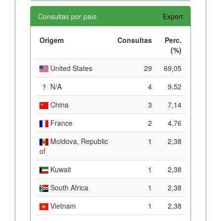
Consultas por país
Export
Origem
Consultas
Perc.
(%)
United States
29
69,05
N/A
4
9,52
China
3
7,14
France
2
4,76
Moldova, Republic
1
2,38
of
Kuwait
1
2,38
South Africa
1
2,38
Vietnam
1
2,38