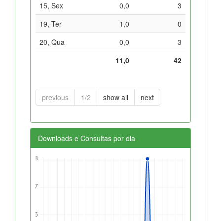
15, Sex
0,0
3
19, Ter
1,0
0
20, Qua
0,0
3
11,0
42
previous
1/2
show all
next
Downloads e Consultas por dia