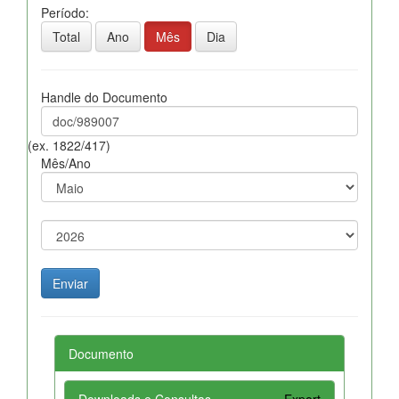
Período:
Total
Ano
Mês
Dia
Handle do Documento
(ex. 1822/417)
Mês/Ano
Documento
Downloads e Consultas
Export