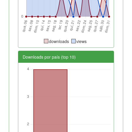
downloads
views
Downloads por país (top 10)