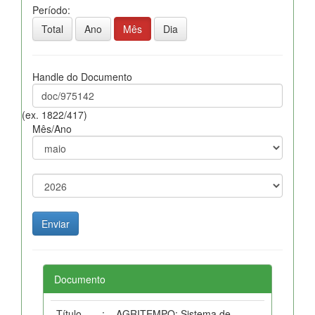
Período:
Total
Ano
Mês
Dia
Handle do Documento
(ex. 1822/417)
Mês/Ano
Documento
Título
:
AGRITEMPO: Sistema de