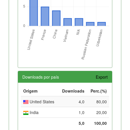
Downloads por país
Export
Origem
Downloads
Perc.(%)
United States
4,0
80,00
India
1,0
20,00
5,0
100,00