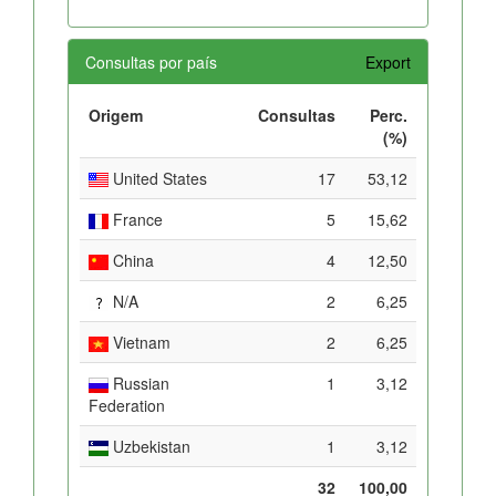
Consultas por país
Export
Origem
Consultas
Perc.
(%)
United States
17
53,12
France
5
15,62
China
4
12,50
N/A
2
6,25
Vietnam
2
6,25
Russian
1
3,12
Federation
Uzbekistan
1
3,12
32
100,00