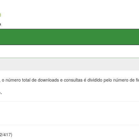
, o número total de downloads e consultas é dividido pelo número de f
.
22/417)