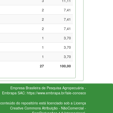
3
11,11
2
7,41
2
7,41
2
7,41
1
3,70
1
3,70
1
3,70
27
100,00
Empresa Brasileira de Pesquisa Agropecuária -
Embrapa
SAC:
https://www.embrapa.br/fale-conosco
conteúdo do repositório está licenciado sob a Licença
Creative Commons
Atribuição - NãoComercial -
SemDerivações 4.0 Internacional.