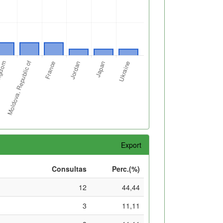
Export
Consultas
Perc.(%)
12
44,44
3
11,11