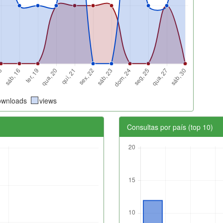
ownloads
views
Consultas por país (top 10)