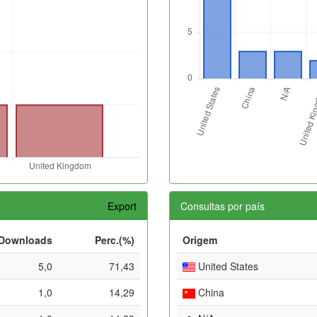
Export
Consultas por país
Downloads
Perc.(%)
Origem
5,0
71,43
United States
1,0
14,29
China