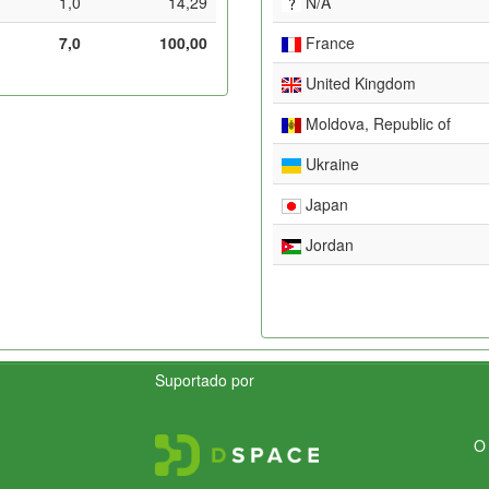
1,0
14,29
N/A
7,0
100,00
France
United Kingdom
Moldova, Republic of
Ukraine
Japan
Jordan
Suportado por
O 