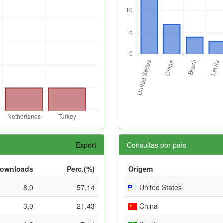
Export
Consultas por país
ownloads
Perc.(%)
Origem
8,0
57,14
United States
3,0
21,43
China