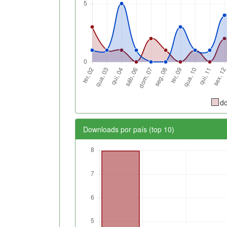
d
Downloads por país (top 10)