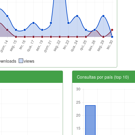
ownloads
views
Consultas por país (top 10)