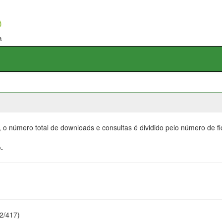
, o número total de downloads e consultas é dividido pelo número de f
.
22/417)