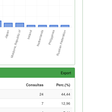
Export
Consultas
Perc.(%)
24
44,44
7
12,96