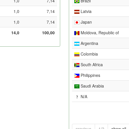
1,0
7,14
Brazil
1,0
7,14
Latvia
1,0
7,14
Japan
14,0
100,00
Moldova, Republic of
Argentina
Colombia
South Africa
Philippines
Saudi Arabia
N/A
previous
1/2
show all