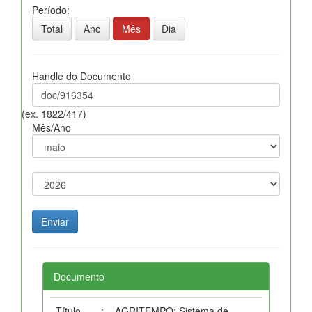
Período:
Total
Ano
Mês
Dia
Handle do Documento
(ex. 1822/417)
Mês/Ano
Documento
Título
:
AGRITEMPO: Sistema de