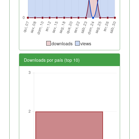
downloads
views
Downloads por país (top 10)