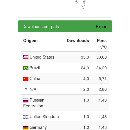
Downloads por país
Export
Origem
Downloads
Perc.
(%)
United States
35,0
50,00
Brazil
24,0
34,29
China
4,0
5,71
N/A
2,0
2,86
Russian
1,0
1,43
Federation
United Kingdom
1,0
1,43
Germany
1,0
1,43