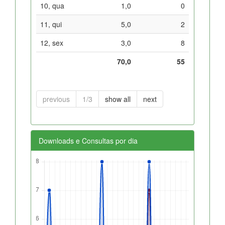
10, qua
1,0
0
11, qui
5,0
2
12, sex
3,0
8
70,0
55
previous
1/3
show all
next
Downloads e Consultas por dia