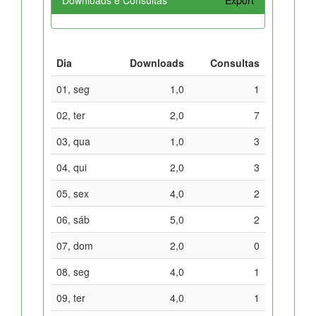
Dia
Downloads
Consultas
01, seg
1,0
1
02, ter
2,0
7
03, qua
1,0
3
04, qui
2,0
3
05, sex
4,0
2
06, sáb
5,0
2
07, dom
2,0
0
08, seg
4,0
1
09, ter
4,0
1