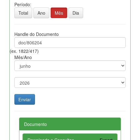
Período:
Total
Ano
Mês
Dia
Handle do Documento
(ex. 1822/417)
Mês/Ano
Documento
Downloads e Consultas
Export