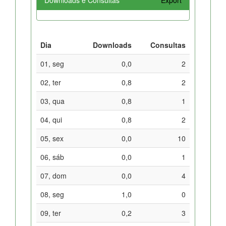
Dia
Downloads
Consultas
01, seg
0,0
2
02, ter
0,8
2
03, qua
0,8
1
04, qui
0,8
2
05, sex
0,0
10
06, sáb
0,0
1
07, dom
0,0
4
08, seg
1,0
0
09, ter
0,2
3