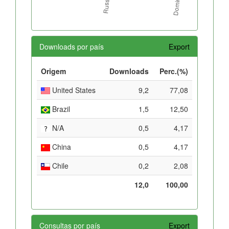
Downloads por país
Export
Origem
Downloads
Perc.(%)
United States
9,2
77,08
Brazil
1,5
12,50
N/A
0,5
4,17
China
0,5
4,17
Chile
0,2
2,08
12,0
100,00
Consultas por país
Export