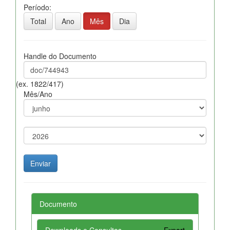
Período:
Total
Ano
Mês
Dia
Handle do Documento
(ex. 1822/417)
Mês/Ano
Documento
Downloads e Consultas
Export