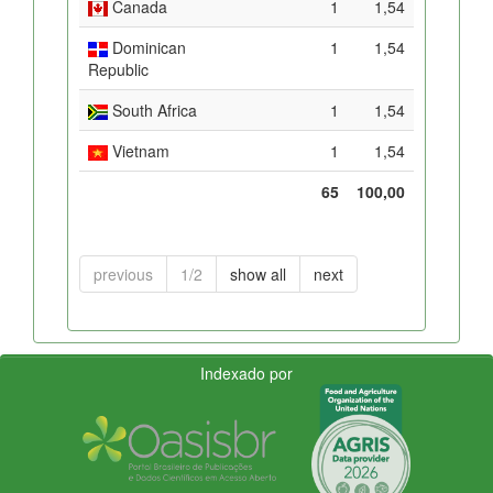
Canada
1
1,54
Dominican
1
1,54
Republic
South Africa
1
1,54
Vietnam
1
1,54
65
100,00
previous
1/2
show all
next
Indexado por