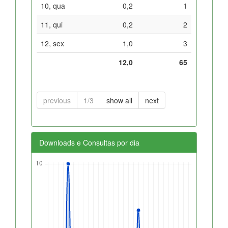
10, qua
0,2
1
11, qui
0,2
2
12, sex
1,0
3
12,0
65
previous
1/3
show all
next
Downloads e Consultas por dia