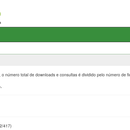
, o número total de downloads e consultas é dividido pelo número de f
.
22/417)