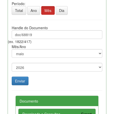
Período:
Total
Ano
Mês
Dia
Handle do Documento
(ex. 1822/417)
Mês/Ano
Documento
Downloads e Consultas
Export