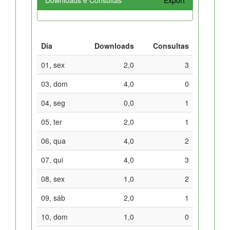
Dia
Downloads
Consultas
01, sex
2,0
3
03, dom
4,0
0
04, seg
0,0
1
05, ter
2,0
1
06, qua
4,0
2
07, qui
4,0
3
08, sex
1,0
2
09, sáb
2,0
1
10, dom
1,0
0