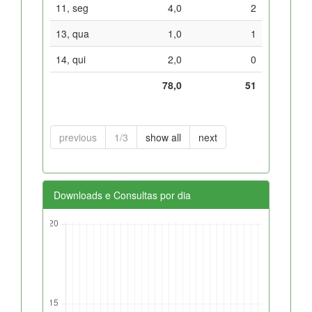
11, seg
4,0
2
13, qua
1,0
1
14, qui
2,0
0
78,0
51
previous
1/3
show all
next
Downloads e Consultas por dia