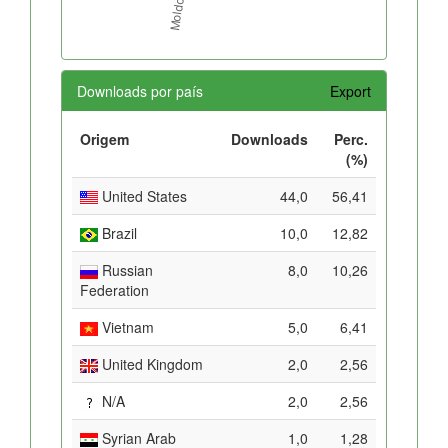
Downloads por país
Export
Origem
Downloads
Perc.
(%)
United States
44,0
56,41
Brazil
10,0
12,82
Russian
8,0
10,26
Federation
Vietnam
5,0
6,41
United Kingdom
2,0
2,56
N/A
2,0
2,56
Syrian Arab
1,0
1,28