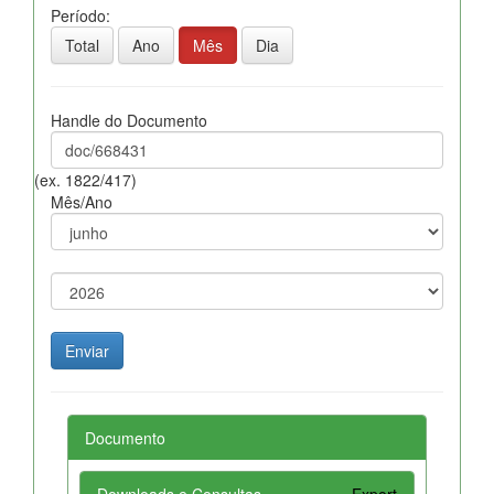
Período:
Total
Ano
Mês
Dia
Handle do Documento
(ex. 1822/417)
Mês/Ano
Documento
Downloads e Consultas
Export