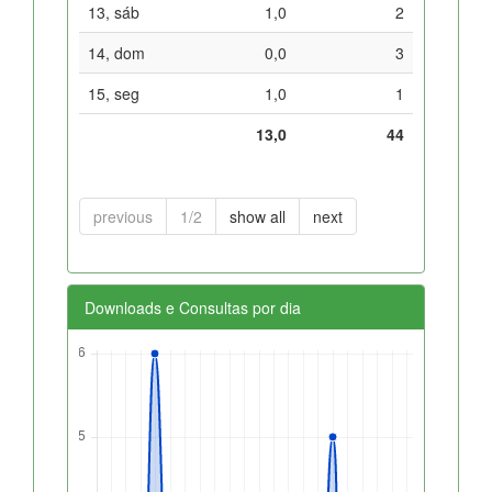
13, sáb
1,0
2
14, dom
0,0
3
15, seg
1,0
1
13,0
44
previous
1/2
show all
next
Downloads e Consultas por dia