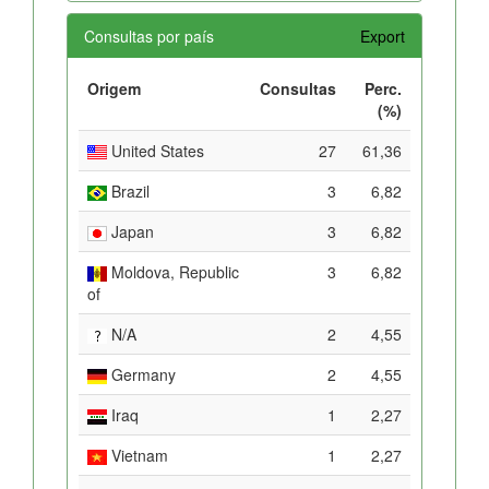
Consultas por país
Export
Origem
Consultas
Perc.
(%)
United States
27
61,36
Brazil
3
6,82
Japan
3
6,82
Moldova, Republic
3
6,82
of
N/A
2
4,55
Germany
2
4,55
Iraq
1
2,27
Vietnam
1
2,27