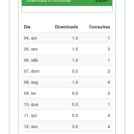
Dia
Downloads
Consultas
04, qui
1,0
1
05, sex
1,0
3
06, sáb
1,0
1
07, dom
0,0
2
08, seg
1,0
6
09, ter
0,0
2
10, qua
0,0
1
11, qui
0,0
4
12, sex
3,0
4