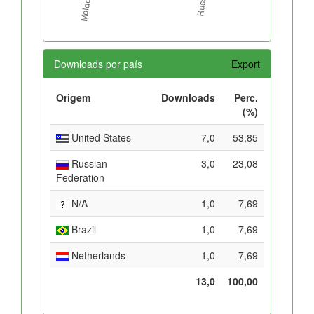
Downloads por país
Export
Origem
Downloads
Perc.
(%)
United States
7,0
53,85
Russian
3,0
23,08
Federation
N/A
1,0
7,69
Brazil
1,0
7,69
Netherlands
1,0
7,69
13,0
100,00