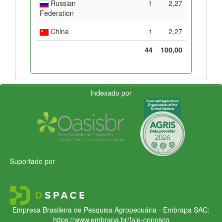
Russian
1
2,27
Federation
China
1
2,27
44
100,00
Indexado por
Suportado por
Empresa Brasileira de Pesquisa Agropecuária - Embrapa
SAC:
https://www.embrapa.br/fale-conosco