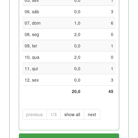
06, sáb
0,0
3
07, dom
1,0
6
08, seg
2,0
0
09, ter
0,0
1
10, qua
2,0
0
11, qui
0,0
1
12, sex
0,0
3
20,0
45
previous
1/3
show all
next