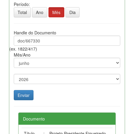
Período:
Total
Ano
Mês
Dia
Handle do Documento
(ex. 1822/417)
Mês/Ano
Documento
Título
:
Projeto Presidente Figueiredo -