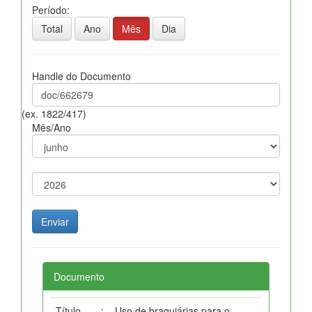
Período:
Total
Ano
Mês
Dia
Handle do Documento
(ex. 1822/417)
Mês/Ano
Documento
Título
:
Uso de braquiárias para o