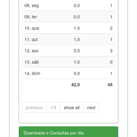
08, seg
0,0
1
09, ter
0,0
1
10, qua
1,0
2
11, qui
1,0
1
12, sex
5,0
3
13, sáb
1,0
0
14, dom
0,0
1
42,0
45
previous
1/3
show all
next
Downloads e Consultas por dia