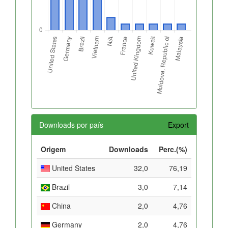
Downloads por país
Export
Origem
Downloads
Perc.(%)
United States
32,0
76,19
Brazil
3,0
7,14
China
2,0
4,76
Germany
2,0
4,76