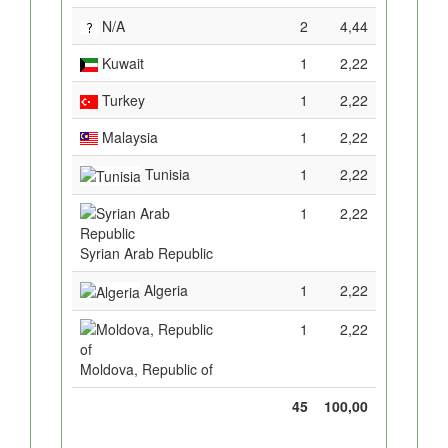
N/A
2
4,44
Kuwait
1
2,22
Turkey
1
2,22
Malaysia
1
2,22
Tunisia
1
2,22
1
2,22
Syrian Arab Republic
Algeria
1
2,22
1
2,22
Moldova, Republic of
45
100,00