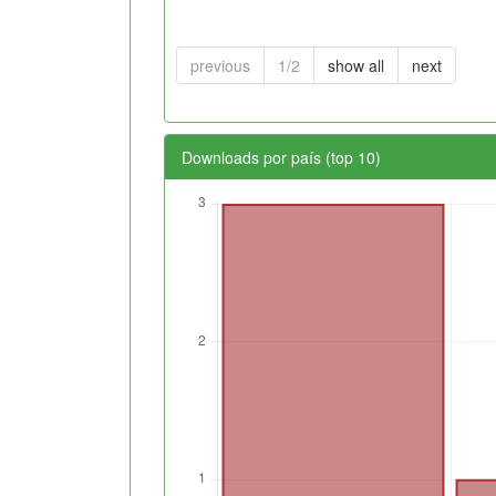
previous
1/2
show all
next
Downloads por país (top 10)