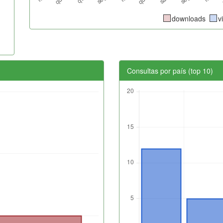
downloads
v
Consultas por país (top 10)