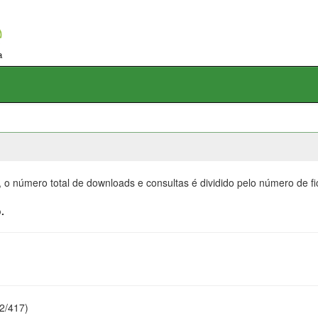
, o número total de downloads e consultas é dividido pelo número de f
.
22/417)