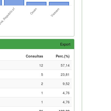
Export
Consultas
Perc.(%)
12
57,14
5
23,81
2
9,52
1
4,76
1
4,76
21
100,00