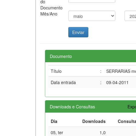
do
Documento
Mês/Ano
Documento
Título
:
SERRARIAS móve
Data entrada
:
09-04-2011
Downloads e Consultas
Expo
Dia
Downloads
Consult
05, ter
1,0