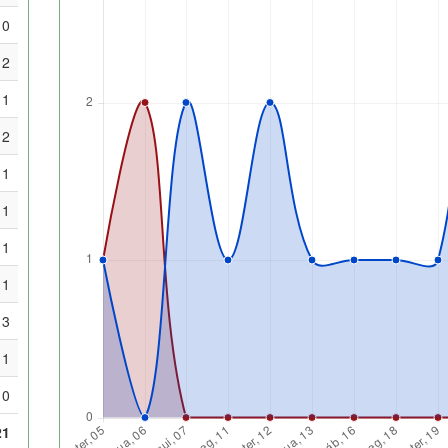
0
2
1
2
1
1
1
1
3
1
0
21