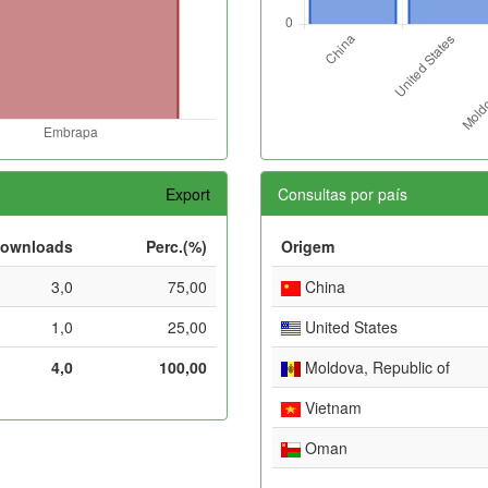
Export
Consultas por país
ownloads
Perc.(%)
Origem
3,0
75,00
China
1,0
25,00
United States
4,0
100,00
Moldova, Republic of
Vietnam
Oman