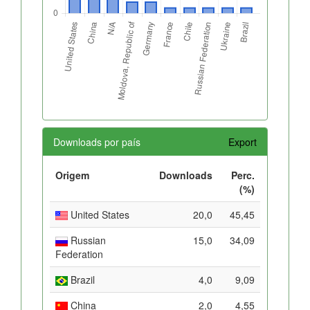
Downloads por país
Export
Origem
Downloads
Perc.
(%)
United States
20,0
45,45
Russian
15,0
34,09
Federation
Brazil
4,0
9,09
China
2,0
4,55