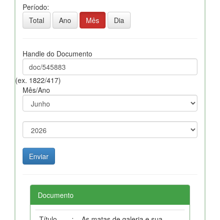
Período:
Total
Ano
Mês
Dia
Handle do Documento
(ex. 1822/417)
Mês/Ano
Documento
Título
:
As matas de galeria e sua