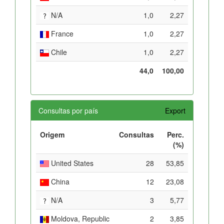
N/A
1,0
2,27
France
1,0
2,27
Chile
1,0
2,27
44,0
100,00
Consultas por país
Export
Origem
Consultas
Perc.
(%)
United States
28
53,85
China
12
23,08
N/A
3
5,77
Moldova, Republic
2
3,85