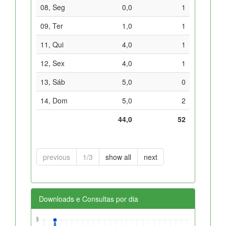
08, Seg
0,0
1
09, Ter
1,0
1
11, Qui
4,0
1
12, Sex
4,0
1
13, Sáb
5,0
0
14, Dom
5,0
2
44,0
52
previous
1/3
show all
next
Downloads e Consultas por dia