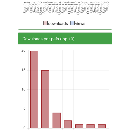
downloads
views
Downloads por país (top 10)