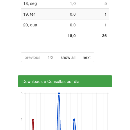
18, seg
1,0
5
19, ter
0,0
1
20, qua
0,0
1
18,0
36
previous
1/2
show all
next
Downloads e Consultas por dia