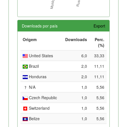
Downloads por país
Export
Origem
Downloads
Perc.
(%)
United States
6,0
33,33
Brazil
2,0
11,11
Honduras
2,0
11,11
N/A
1,0
5,56
Czech Republic
1,0
5,56
Switzerland
1,0
5,56
Belize
1,0
5,56