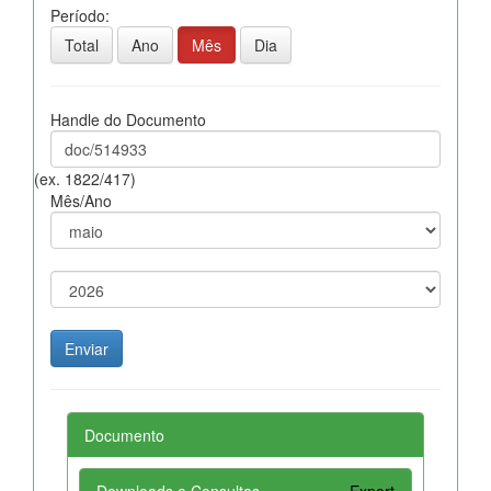
Período:
Total
Ano
Mês
Dia
Handle do Documento
(ex. 1822/417)
Mês/Ano
Documento
Downloads e Consultas
Export