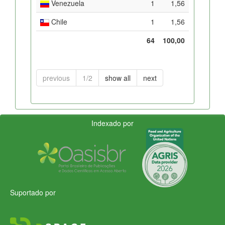
Venezuela
1
1,56
Chile
1
1,56
64
100,00
previous
1/2
show all
next
Indexado por
Suportado por