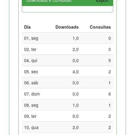
Dia
Downloads
Consultas
01, seg
1,0
0
02, ter
2,0
0
04, qui
0,0
5
05, sex
4,0
2
06, sáb
0,0
1
07, dom
0,0
6
08, seg
1,0
1
09, ter
0,0
2
10, qua
2,0
2