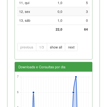
11, qui
1,0
5
12, sex
0,0
3
13, sáb
1,0
0
22,0
64
previous
1/3
show all
next
Downloads e Consultas por dia