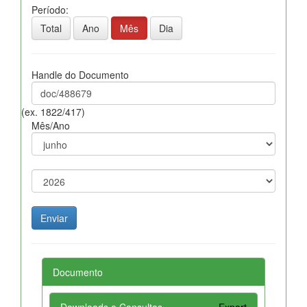
Período:
Total
Ano
Mês
Dia
Handle do Documento
(ex. 1822/417)
Mês/Ano
Documento
Downloads e Consultas
Export