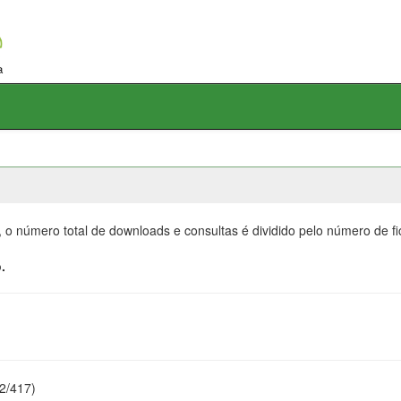
, o número total de downloads e consultas é dividido pelo número de f
.
22/417)