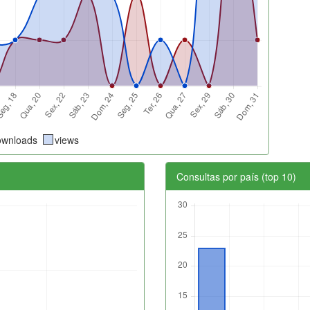
ownloads
views
Consultas por país (top 10)