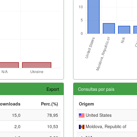
Export
Consultas por país
ownloads
Perc.(%)
Origem
15,0
78,95
United States
2,0
10,53
Moldova, Republic of