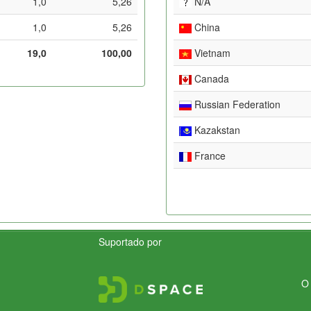
1,0
5,26
N/A
1,0
5,26
China
19,0
100,00
Vietnam
Canada
Russian Federation
Kazakstan
France
Suportado por
O 