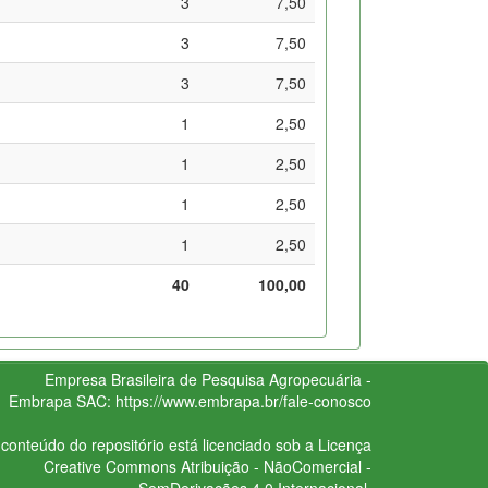
3
7,50
3
7,50
3
7,50
1
2,50
1
2,50
1
2,50
1
2,50
40
100,00
Empresa Brasileira de Pesquisa Agropecuária -
Embrapa
SAC:
https://www.embrapa.br/fale-conosco
conteúdo do repositório está licenciado sob a Licença
Creative Commons
Atribuição - NãoComercial -
SemDerivações 4.0 Internacional.