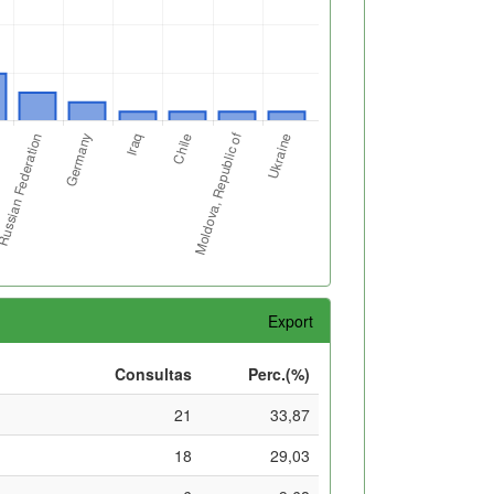
Export
Consultas
Perc.(%)
21
33,87
18
29,03