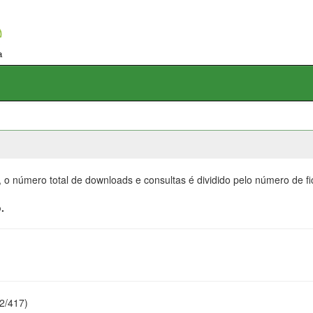
, o número total de downloads e consultas é dividido pelo número de f
.
22/417)