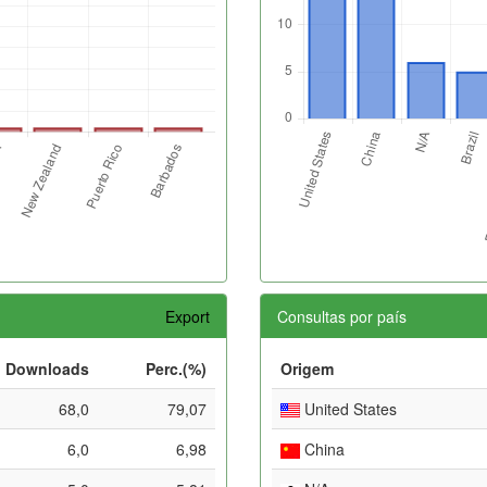
Export
Consultas por país
Downloads
Perc.(%)
Origem
68,0
79,07
United States
6,0
6,98
China