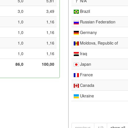
5,0
5,81
N/A
3,0
3,49
Brazil
1,0
1,16
Russian Federation
1,0
1,16
Germany
1,0
1,16
Moldova, Republic of
1,0
1,16
Iraq
86,0
100,00
Japan
France
Canada
Ukraine
previous
1/2
show all