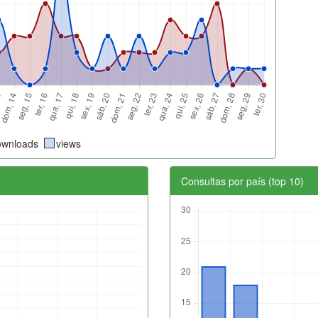
ownloads
views
Consultas por país (top 10)