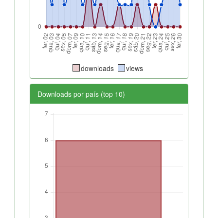
downloads
views
Downloads por país (top 10)