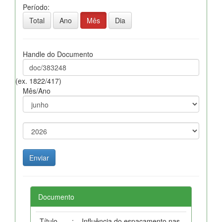
Período:
Total
Ano
Mês
Dia
Handle do Documento
(ex. 1822/417)
Mês/Ano
Documento
Título
:
Influência do espaçamento nas