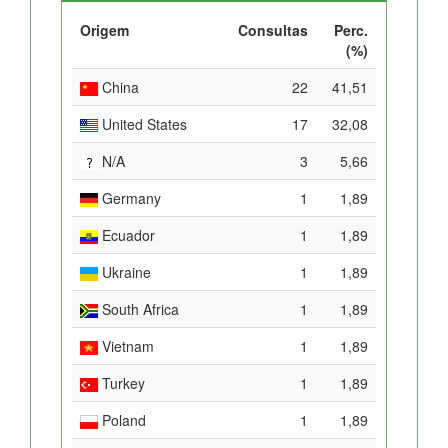
Origem
Consultas
Perc.
(%)
China
22
41,51
United States
17
32,08
N/A
3
5,66
Germany
1
1,89
Ecuador
1
1,89
Ukraine
1
1,89
South Africa
1
1,89
Vietnam
1
1,89
Turkey
1
1,89
Poland
1
1,89