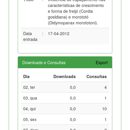
características de crescimento
e forma de freijó (Cordia
goeldiana) e morototó
(Didymopanax morototoni).
Data
:
17-04-2012
entrada
Downloads e Consultas
Export
Dia
Downloads
Consultas
02, ter
0,0
4
03, qua
0,0
1
04, qui
0,0
10
05, sex
0,0
1
07, dom
0,0
2