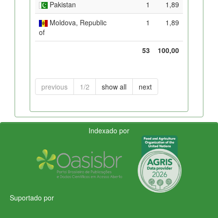
Pakistan
1
1,89
Moldova, Republic
1
1,89
of
53
100,00
previous
1/2
show all
next
Indexado por
Suportado por