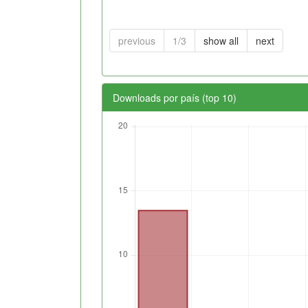
previous
1/3
show all
next
Downloads por país (top 10)