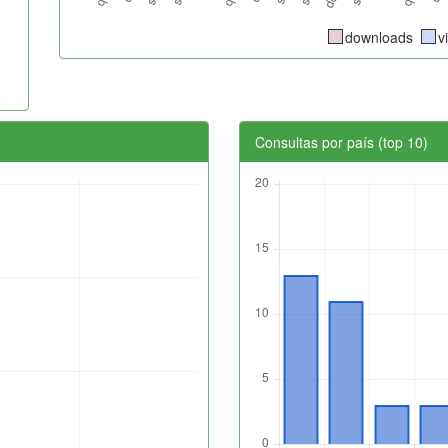
downloads
v
Consultas por país (top 10)