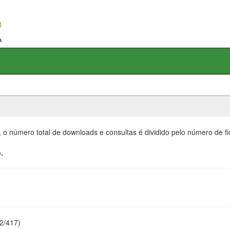
, o número total de downloads e consultas é dividido pelo número de f
.
22/417)