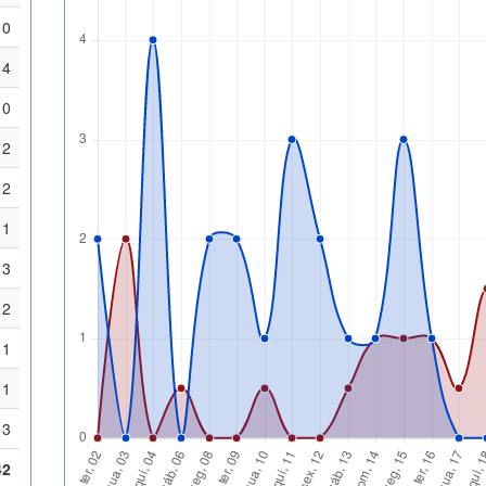
0
4
0
2
2
1
3
2
1
1
3
42