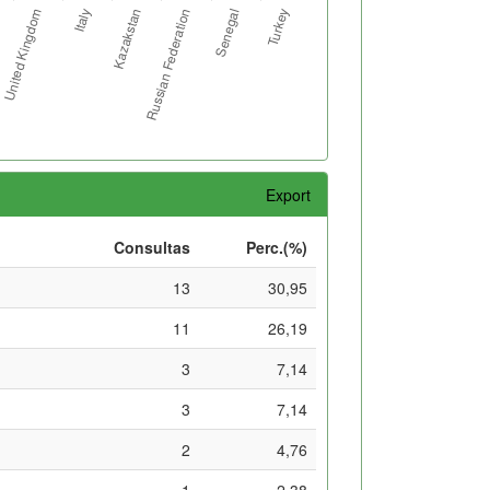
Export
Consultas
Perc.(%)
13
30,95
11
26,19
3
7,14
3
7,14
2
4,76
1
2,38