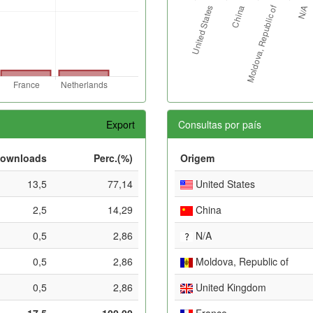
Export
Consultas por país
ownloads
Perc.(%)
Origem
13,5
77,14
United States
2,5
14,29
China
0,5
2,86
N/A
0,5
2,86
Moldova, Republic of
0,5
2,86
United Kingdom
17,5
100,00
France