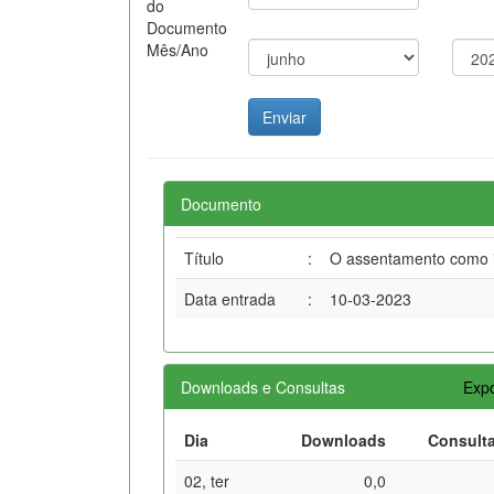
do
Documento
Mês/Ano
Documento
Título
:
O assentamento como in
Data entrada
:
10-03-2023
Downloads e Consultas
Expo
Dia
Downloads
Consult
02, ter
0,0