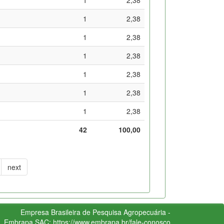
1
2,38
1
2,38
1
2,38
1
2,38
1
2,38
1
2,38
42
100,00
next
Empresa Brasileira de Pesquisa Agropecuária -
Embrapa
SAC:
https://www.embrapa.br/fale-conosco