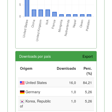
Downloads por país
Export
Origem
Downloads
Perc.
(%)
United States
16,0
84,21
Germany
1,0
5,26
Korea, Republic
1,0
5,26
of