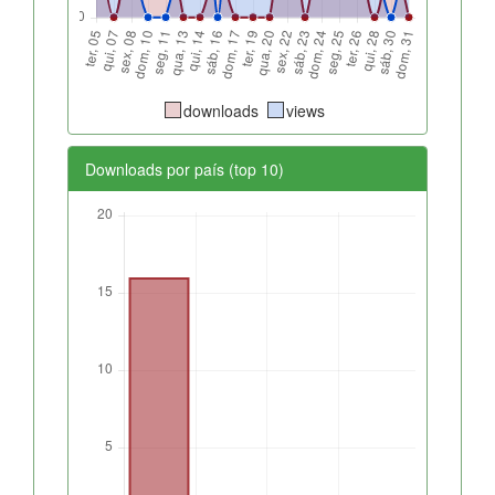
downloads
views
Downloads por país (top 10)