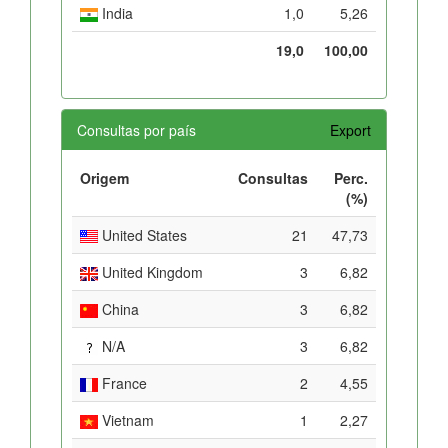
India
1,0
5,26
19,0
100,00
Consultas por país
Export
Origem
Consultas
Perc.
(%)
United States
21
47,73
United Kingdom
3
6,82
China
3
6,82
N/A
3
6,82
France
2
4,55
Vietnam
1
2,27