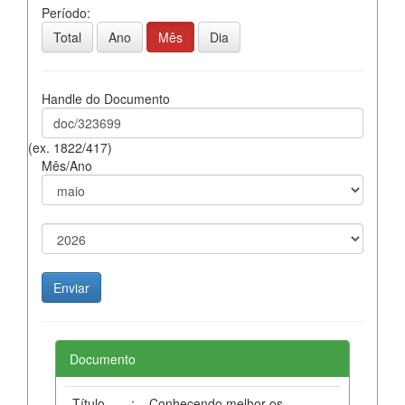
Período:
Total
Ano
Mês
Dia
Handle do Documento
(ex. 1822/417)
Mês/Ano
Documento
Título
:
Conhecendo melhor os