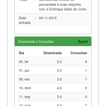
pecuaristas e suas relações
com a Embrapa Gado de Corte.
Data
:
04-11-2015
entrada
Downloads e Consultas
Export
Dia
Downloads
Consultas
05, ter
2,0
6
07, qui
0,0
1
08, sex
2,0
1
10, dom
4,0
0
11, seg
3,0
0
13, qua
0,0
2