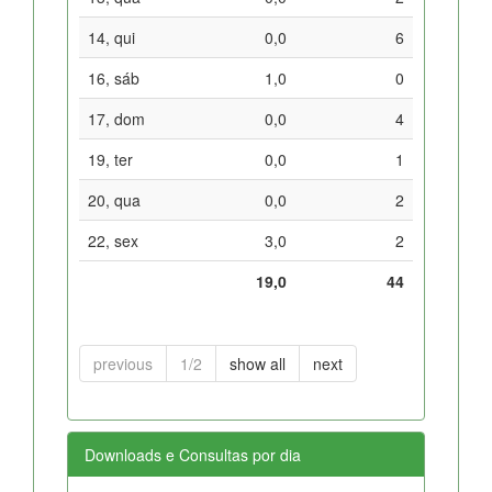
14, qui
0,0
6
16, sáb
1,0
0
17, dom
0,0
4
19, ter
0,0
1
20, qua
0,0
2
22, sex
3,0
2
19,0
44
previous
1/2
show all
next
Downloads e Consultas por dia