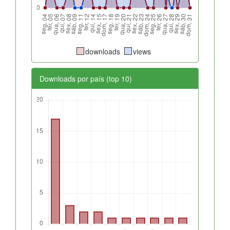
downloads
views
Downloads por país (top 10)