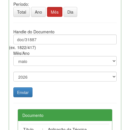
Período:
Total
Ano
Mês
Dia
Handle do Documento
(ex. 1822/417)
Mês/Ano
Documento
Título
:
Aplicação da Técnica