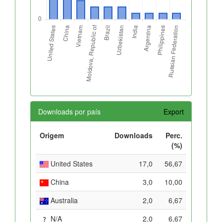
Downloads por país
Export
Origem
Downloads
Perc.
(%)
United States
17,0
56,67
China
3,0
10,00
Australia
2,0
6,67
N/A
2,0
6,67