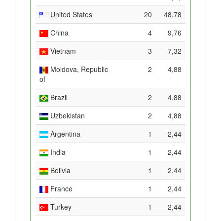
United States
20
48,78
China
4
9,76
Vietnam
3
7,32
Moldova, Republic
2
4,88
of
Brazil
2
4,88
Uzbekistan
2
4,88
Argentina
1
2,44
India
1
2,44
Bolivia
1
2,44
France
1
2,44
Turkey
1
2,44