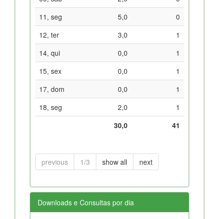
11, seg
5,0
0
12, ter
3,0
1
14, qui
0,0
1
15, sex
0,0
1
17, dom
0,0
1
18, seg
2,0
1
30,0
41
previous
1/3
show all
next
Downloads e Consultas por dia