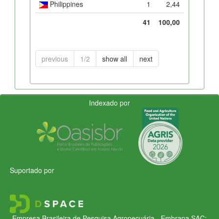
Philippines
1
2,44
41
100,00
previous
1/2
show all
next
Indexado por
Suportado por
Empresa Brasileira de Pesquisa Agropecuária - Embrapa
SAC: