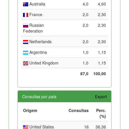
Australia
4,0
4,60
France
2,0
2,30
Russian
2,0
2,30
Federation
Netherlands
2,0
2,30
Argentina
1,0
1,15
United Kingdom
1,0
1,15
87,0
100,00
Consultas por país
Export
Origem
Consultas
Perc.
(%)
United States
16
36,36