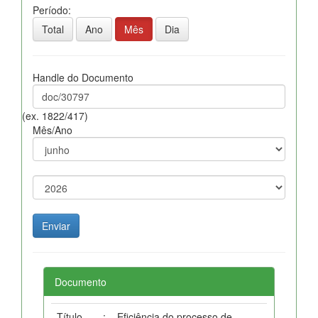
Período:
Total
Ano
Mês
Dia
Handle do Documento
(ex. 1822/417)
Mês/Ano
Documento
Título
:
Eficiência do processo de