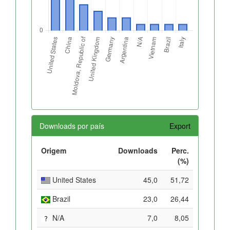
Downloads por país
Export
Origem
Downloads
Perc.
(%)
United States
45,0
51,72
Brazil
23,0
26,44
N/A
7,0
8,05