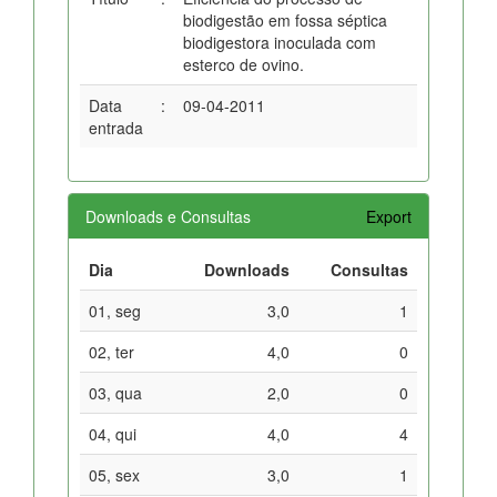
biodigestão em fossa séptica
biodigestora inoculada com
esterco de ovino.
Data
:
09-04-2011
entrada
Downloads e Consultas
Export
Dia
Downloads
Consultas
01, seg
3,0
1
02, ter
4,0
0
03, qua
2,0
0
04, qui
4,0
4
05, sex
3,0
1