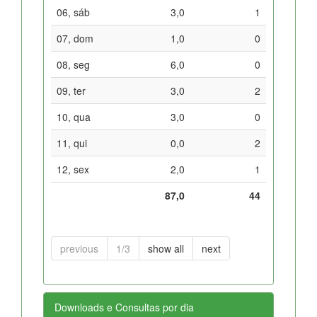
06, sáb
3,0
1
07, dom
1,0
0
08, seg
6,0
0
09, ter
3,0
2
10, qua
3,0
0
11, qui
0,0
2
12, sex
2,0
1
87,0
44
previous
1/3
show all
next
Downloads e Consultas por dia