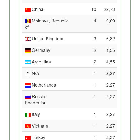
China
10
22,73
Moldova, Republic
4
9,09
of
United Kingdom
3
6,82
Germany
2
4,55
Argentina
2
4,55
N/A
1
2,27
Netherlands
1
2,27
Russian
1
2,27
Federation
Italy
1
2,27
Vietnam
1
2,27
Turkey
1
2,27