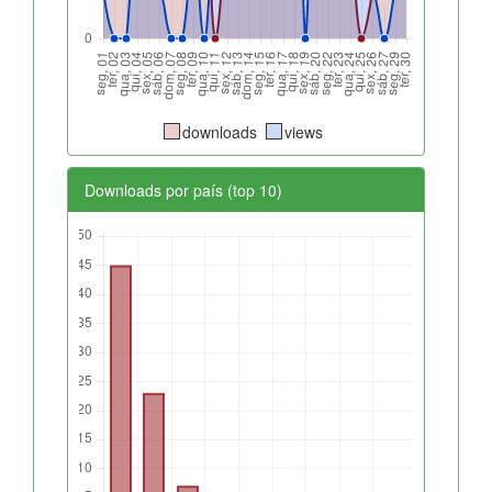
downloads
views
Downloads por país (top 10)