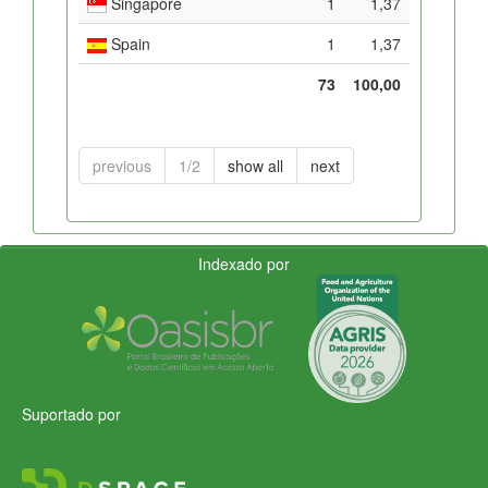
Singapore
1
1,37
Spain
1
1,37
73
100,00
previous
1/2
show all
next
Indexado por
Suportado por