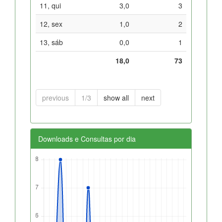
11, qui
3,0
3
12, sex
1,0
2
13, sáb
0,0
1
18,0
73
previous
1/3
show all
next
Downloads e Consultas por dia