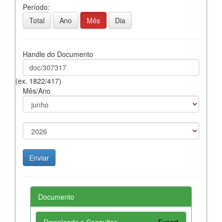
Período:
Total
Ano
Mês
Dia
Handle do Documento
(ex. 1822/417)
Mês/Ano
Documento
Downloads e Consultas
Export