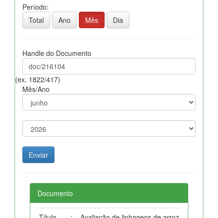
Período:
Total
Ano
Mês
Dia
Handle do Documento
(ex. 1822/417)
Mês/Ano
Documento
Título
:
Avaliação de linhagens de arroz