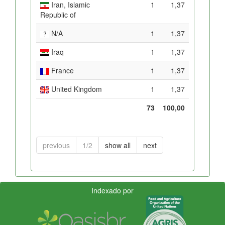
Iran, Islamic
1
1,37
Republic of
N/A
1
1,37
Iraq
1
1,37
France
1
1,37
United Kingdom
1
1,37
73
100,00
previous
1/2
show all
next
Indexado por