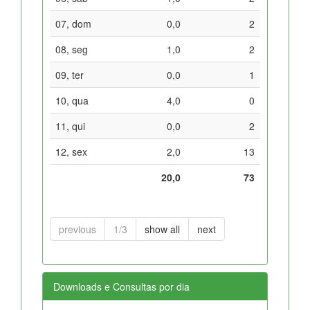
07, dom
0,0
2
08, seg
1,0
2
09, ter
0,0
1
10, qua
4,0
0
11, qui
0,0
2
12, sex
2,0
13
20,0
73
previous
1/3
show all
next
Downloads e Consultas por dia