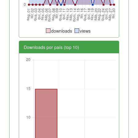
downloads
views
Downloads por país (top 10)