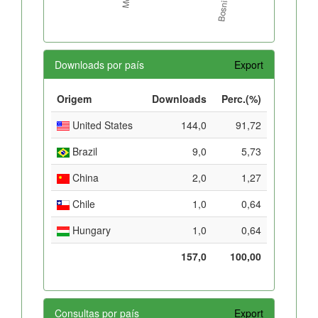
Downloads por país
Export
Origem
Downloads
Perc.(%)
United States
144,0
91,72
Brazil
9,0
5,73
China
2,0
1,27
Chile
1,0
0,64
Hungary
1,0
0,64
157,0
100,00
Consultas por país
Export