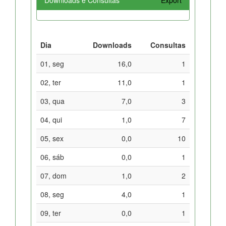
Dia
Downloads
Consultas
01, seg
16,0
1
02, ter
11,0
1
03, qua
7,0
3
04, qui
1,0
7
05, sex
0,0
10
06, sáb
0,0
1
07, dom
1,0
2
08, seg
4,0
1
09, ter
0,0
1