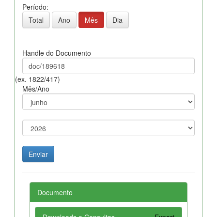
Período:
Total
Ano
Mês
Dia
Handle do Documento
(ex. 1822/417)
Mês/Ano
Documento
Downloads e Consultas
Export