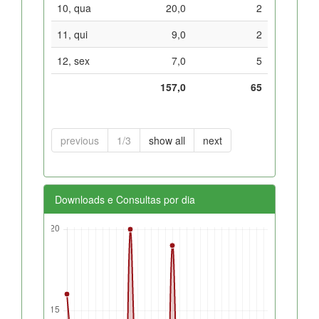
10, qua
20,0
2
11, qui
9,0
2
12, sex
7,0
5
157,0
65
previous
1/3
show all
next
Downloads e Consultas por dia