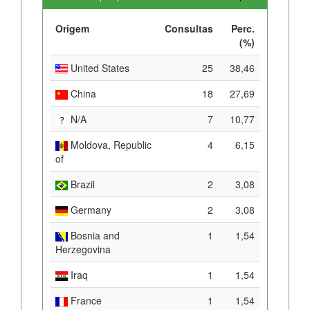
Origem
Consultas
Perc.
(%)
United States
25
38,46
China
18
27,69
N/A
7
10,77
Moldova, Republic
4
6,15
of
Brazil
2
3,08
Germany
2
3,08
Bosnia and
1
1,54
Herzegovina
Iraq
1
1,54
France
1
1,54