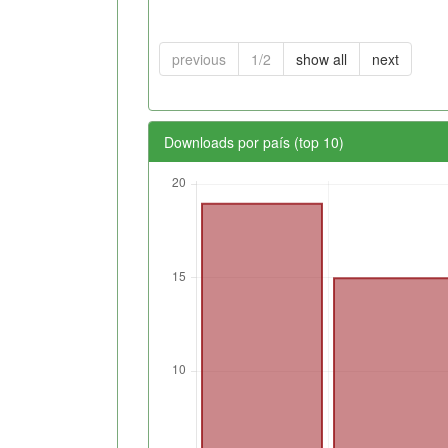
previous
1/2
show all
next
Downloads por país (top 10)