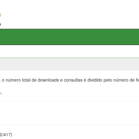
, o número total de downloads e consultas é dividido pelo número de f
.
22/417)