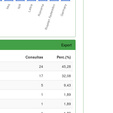
Export
Consultas
Perc.(%)
24
45,28
17
32,08
5
9,43
1
1,89
1
1,89
1
1,89