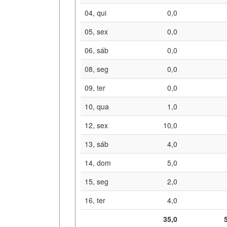
04, qui
0,0
05, sex
0,0
06, sáb
0,0
08, seg
0,0
09, ter
0,0
10, qua
1,0
12, sex
10,0
13, sáb
4,0
14, dom
5,0
15, seg
2,0
16, ter
4,0
35,0