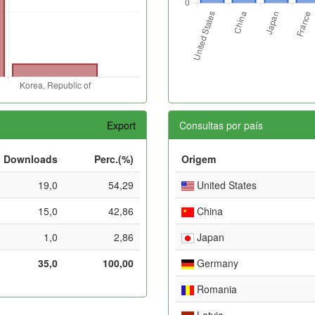
Export
Consultas por país
Downloads
Perc.(%)
Origem
19,0
54,29
United States
15,0
42,86
China
1,0
2,86
Japan
35,0
100,00
Germany
Romania
Latvia