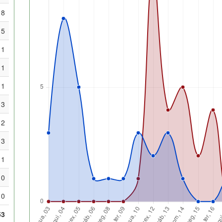
8
5
1
1
1
3
2
3
1
0
0
53