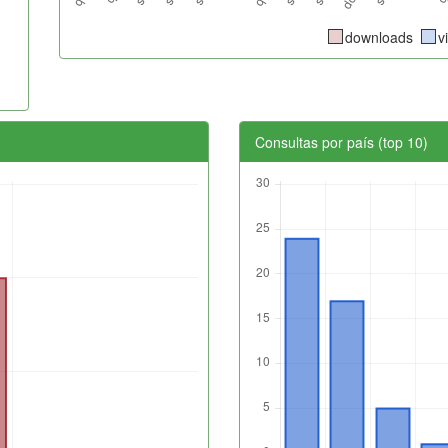
downloads
v
Consultas por país (top 10)